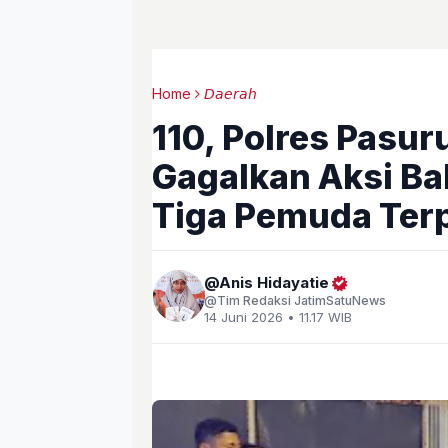
Home
𝘋𝘢𝘦𝘳𝘢𝘩
110, Polres Pasu
Gagalkan Aksi Ba
Tiga Pemuda Ter
Anis Hidayatie
Tim Redaksi JatimSatuNews
14 Juni 2026 • 11.17 WIB