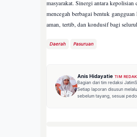
masyarakat. Sinergi antara kepolisian
mencegah berbagai bentuk gangguan 
aman, tertib, dan kondusif bagi selu
𝘋𝘢𝘦𝘳𝘢𝘩
𝘗𝘢𝘴𝘶𝘳𝘶𝘢𝘯
Anis Hidayatie
TIM REDA
Bagian dari tim redaksi Jati
Setiap laporan disusun mela
sebelum tayang, sesuai pedom