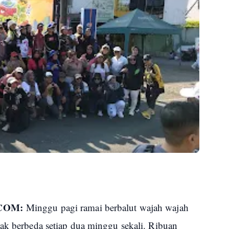
.COM:
Minggu pagi ramai berbalut wajah wajah
ak berbeda setiap dua minggu sekali. Ribuan