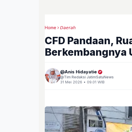
Home
𝘋𝘢𝘦𝘳𝘢𝘩
CFD Pandaan, Ru
Berkembangnya 
Anis Hidayatie
Tim Redaksi JatimSatuNews
31 Mei 2026 • 09.01 WIB