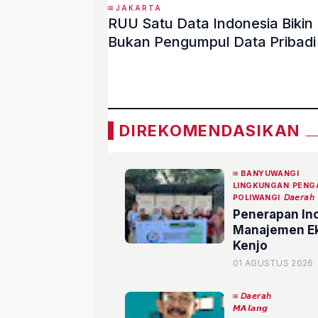
JAKARTA
RUU Satu Data Indonesia Bikin
Bukan Pengumpul Data Pribadi
«
DIREKOMENDASIKAN
BANYUWANGI
LINGKUNGAN
PENG
POLIWANGI
𝘋𝘢𝘦𝘳𝘢𝘩
Penerapan In
Manajemen Ek
Kenjo
01 AGUSTUS 2026
𝘋𝘢𝘦𝘳𝘢𝘩
𝙈𝘼𝙡𝙖𝙣𝙜