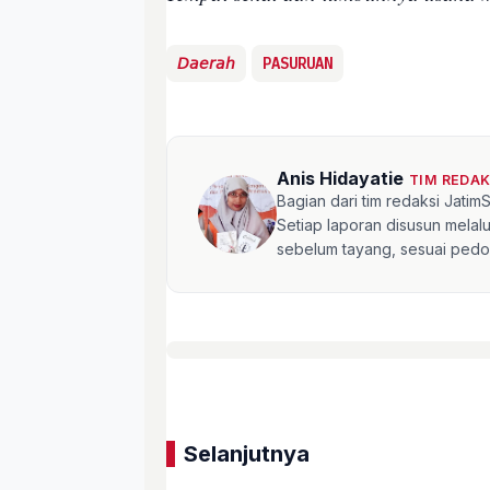
𝘋𝘢𝘦𝘳𝘢𝘩
PASURUAN
Anis Hidayatie
TIM REDA
Bagian dari tim redaksi Jati
Setiap laporan disusun mela
sebelum tayang, sesuai pedom
Selanjutnya