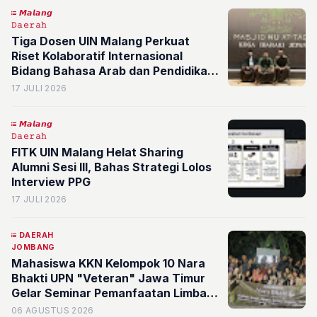
𝙈𝙖𝙡𝙖𝙣𝙜
𝙳𝚊𝚎𝚛𝚊𝚑
Tiga Dosen UIN Malang Perkuat
Riset Kolaboratif Internasional
Bidang Bahasa Arab dan Pendidikan
Islam FITK Bagi Muslim Minoritas di
17 JULI 2026
Jepang
𝙈𝙖𝙡𝙖𝙣𝙜
𝙳𝚊𝚎𝚛𝚊𝚑
FITK UIN Malang Helat Sharing
Alumni Sesi III, Bahas Strategi Lolos
Interview PPG
17 JULI 2026
DAERAH
JOMBANG
Mahasiswa KKN Kelompok 10 Nara
Bhakti UPN "Veteran" Jawa Timur
Gelar Seminar Pemanfaatan Limbah
Bernilai Ekonomi di Desa Mojoduwur
06 AGUSTUS 2026