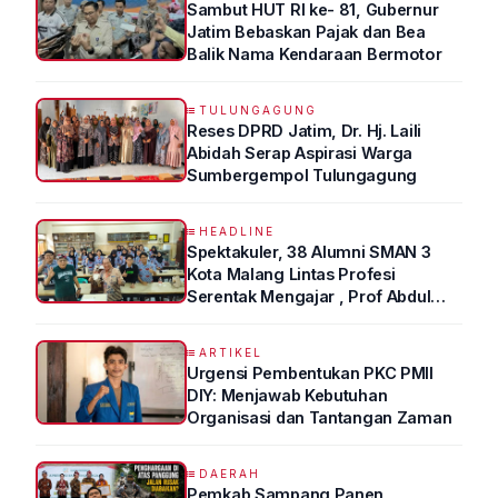
Sambut HUT RI ke- 81, Gubernur
Jatim Bebaskan Pajak dan Bea
Balik Nama Kendaraan Bermotor
TULUNGAGUNG
Reses DPRD Jatim, Dr. Hj. Laili
Abidah Serap Aspirasi Warga
Sumbergempol Tulungagung
HEADLINE
Spektakuler, 38 Alumni SMAN 3
Kota Malang Lintas Profesi
Serentak Mengajar , Prof Abdul
Syukur Ungkap Tips Lolos Fakultas
Kedokteran
ARTIKEL
Urgensi Pembentukan PKC PMII
DIY: Menjawab Kebutuhan
Organisasi dan Tantangan Zaman
DAERAH
Pemkab Sampang Panen