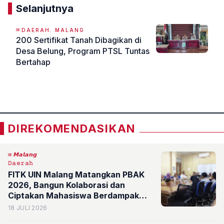
Selanjutnya
DAERAH. MALANG
200 Sertifikat Tanah Dibagikan di
Desa Belung, Program PTSL Tuntas
Bertahap
«
»
DIREKOMENDASIKAN
𝙈𝙖𝙡𝙖𝙣𝙜
𝙳𝚊𝚎𝚛𝚊𝚑
FITK UIN Malang Matangkan PBAK
2026, Bangun Kolaborasi dan
Ciptakan Mahasiswa Berdampak
dan Siap Menghadapi Dunia
18 JULI 2026