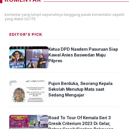
komentar yang tampil sepenuhnya tanggung jawab komentator seperti
yang diatur UU ITE
EDITOR'S PICK
Ketua DPD Nasdem Pasuruan Siap
Kawal Anies Baswedan Maju
Pilpres
Pujon Berduka, Seorang Kepala
Sekolah Menutup Mata saat
Sedang Mengajar
Road To Tour Of Kemala Seri 3
Gresik Criterium 2023 Di Gelar,