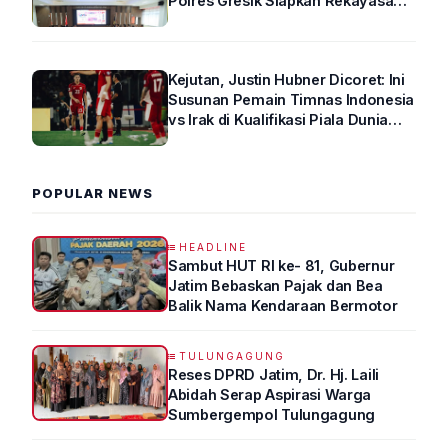
Polres Gresik Siapkan Rekayasa
Arus Lalin
Kejutan, Justin Hubner Dicoret: Ini
Susunan Pemain Timnas Indonesia
vs Irak di Kualifikasi Piala Dunia
2026 R4
POPULAR NEWS
HEADLINE
Sambut HUT RI ke- 81, Gubernur
Jatim Bebaskan Pajak dan Bea
Balik Nama Kendaraan Bermotor
TULUNGAGUNG
Reses DPRD Jatim, Dr. Hj. Laili
Abidah Serap Aspirasi Warga
Sumbergempol Tulungagung