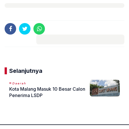
Komentar
Selanjutnya
𝘋𝘢𝘦𝘳𝘢𝘩
Kota Malang Masuk 10 Besar Calon
Penerima LSDP
«
»