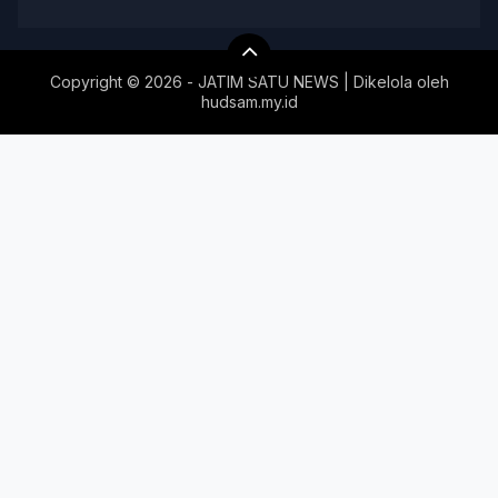
Copyright ©
2026 - JATIM SATU NEWS | Dikelola oleh
hudsam.my.id