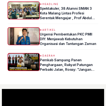
HEADLINE
Spektakuler, 38 Alumni SMAN 3
Kota Malang Lintas Profesi
Serentak Mengajar , Prof Abdul
Syukur Ungkap Tips Lolos Fakultas
Kedokteran
ARTIKEL
Urgensi Pembentukan PKC PMII
DIY: Menjawab Kebutuhan
Organisasi dan Tantangan Zaman
DAERAH
Pemkab Sampang Panen
Penghargaan, Rakyat Patungan
Perbaiki Jalan, Rossy: "Jangan
Sampai Prestasi Hanya Indah di
Atas Kertas"