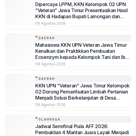
Dipercaya LPPM, KKN Kelompok 02 UPN
“Veteran” Jawa Timur Presentasikan Hasil
KKN di Hadapan Bupati Lamongan dan
Jajaran
09 Agustus 2026
DAERAH
Mahasiswa KKN UPN Veteran Jawa Timur
Kenalkan dan Praktikkan Pembuatan
Ecoenzym kepada Kelompok Tani dan Ibu
PKK di Jombang
09 Agustus 2026
DAERAH
KKN UPN “Veteran” Jawa Timur Kelompok
02 Dorong Pemanfaatan Limbah Pertanian
Menjadi Solusi Berkelanjutan di Desa
Kedungmegarih, Dihadiri Rektorat dan
09 Agustus 2026
Jajaran LPPM UPN Veteran Jawa Timur
OLAHRAGA
Jadwal Semifinal Piala AFF 2026:
Pembuktian 4 Mantan Juara Layak Menjadi