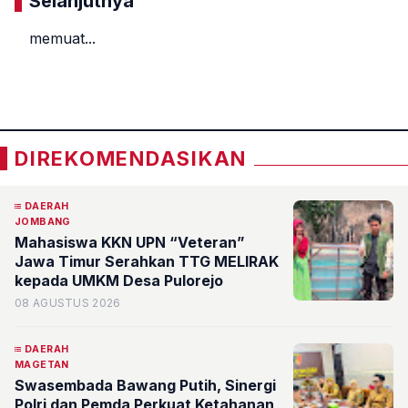
Selanjutnya
memuat...
«
»
DIREKOMENDASIKAN
DAERAH
JOMBANG
Mahasiswa KKN UPN “Veteran”
Jawa Timur Serahkan TTG MELIRAK
kepada UMKM Desa Pulorejo
08 AGUSTUS 2026
DAERAH
MAGETAN
Swasembada Bawang Putih, Sinergi
Polri dan Pemda Perkuat Ketahanan