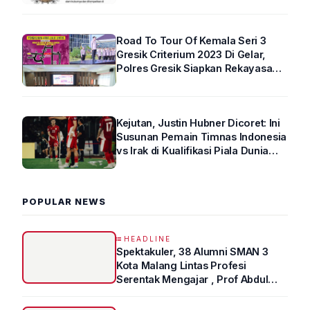
Road To Tour Of Kemala Seri 3
Gresik Criterium 2023 Di Gelar,
Polres Gresik Siapkan Rekayasa
Arus Lalin
Kejutan, Justin Hubner Dicoret: Ini
Susunan Pemain Timnas Indonesia
vs Irak di Kualifikasi Piala Dunia
2026 R4
POPULAR NEWS
HEADLINE
Spektakuler, 38 Alumni SMAN 3
Kota Malang Lintas Profesi
Serentak Mengajar , Prof Abdul
Syukur Ungkap Tips Lolos Fakultas
Kedokteran