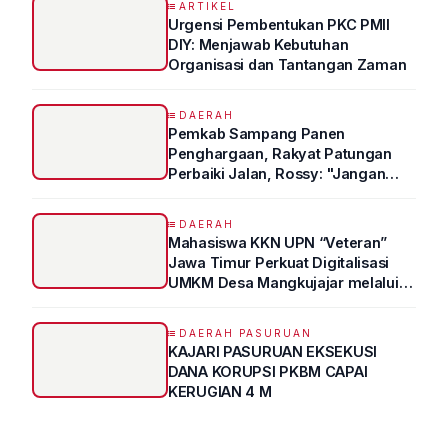
ARTIKEL
Urgensi Pembentukan PKC PMII
DIY: Menjawab Kebutuhan
Organisasi dan Tantangan Zaman
DAERAH
Pemkab Sampang Panen
Penghargaan, Rakyat Patungan
Perbaiki Jalan, Rossy: "Jangan
Sampai Prestasi Hanya Indah di
Atas Kertas"
DAERAH
Mahasiswa KKN UPN “Veteran”
Jawa Timur Perkuat Digitalisasi
UMKM Desa Mangkujajar melalui
Program UMKM GO DIGITAL
DAERAH PASURUAN
KAJARI PASURUAN EKSEKUSI
DANA KORUPSI PKBM CAPAI
KERUGIAN 4 M