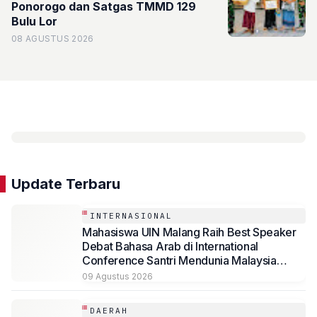
Ponorogo dan Satgas TMMD 129
Bulu Lor
08 AGUSTUS 2026
Update Terbaru
INTERNASIONAL
Mahasiswa UIN Malang Raih Best Speaker
Debat Bahasa Arab di International
Conference Santri Mendunia Malaysia
Batch 6
09 Agustus 2026
DAERAH