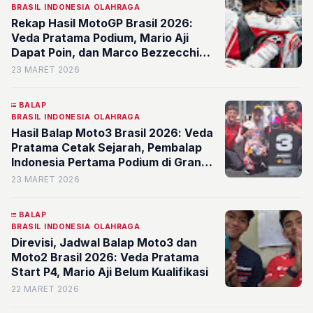
BRASIL
INDONESIA
OLAHRAGA
Rekap Hasil MotoGP Brasil 2026:
Veda Pratama Podium, Mario Aji
Dapat Poin, dan Marco Bezzecchi
Menang di Kelas Utama
23 MARET 2026
BALAP
BRASIL
INDONESIA
OLAHRAGA
Hasil Balap Moto3 Brasil 2026: Veda
Pratama Cetak Sejarah, Pembalap
Indonesia Pertama Podium di Grand
Prix
23 MARET 2026
BALAP
BRASIL
INDONESIA
OLAHRAGA
Direvisi, Jadwal Balap Moto3 dan
Moto2 Brasil 2026: Veda Pratama
Start P4, Mario Aji Belum Kualifikasi
22 MARET 2026