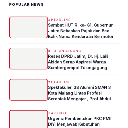
POPULAR NEWS
HEADLINE
Sambut HUT RI ke- 81, Gubernur
Jatim Bebaskan Pajak dan Bea
Balik Nama Kendaraan Bermotor
TULUNGAGUNG
Reses DPRD Jatim, Dr. Hj. Laili
Abidah Serap Aspirasi Warga
Sumbergempol Tulungagung
HEADLINE
Spektakuler, 38 Alumni SMAN 3
Kota Malang Lintas Profesi
Serentak Mengajar , Prof Abdul
Syukur Ungkap Tips Lolos Fakultas
Kedokteran
ARTIKEL
Urgensi Pembentukan PKC PMII
DIY: Menjawab Kebutuhan