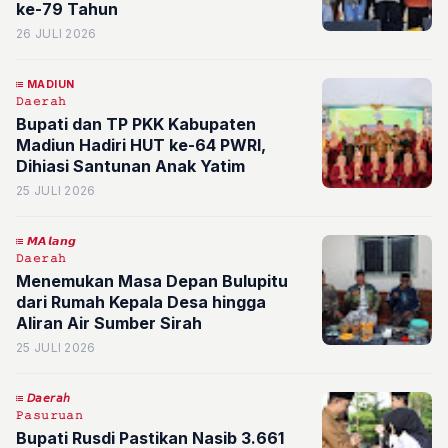
ke-79 Tahun
26 JULI 2026
MADIUN
𝙳𝚊𝚎𝚛𝚊𝚑
Bupati dan TP PKK Kabupaten
Madiun Hadiri HUT ke-64 PWRI,
Dihiasi Santunan Anak Yatim
25 JULI 2026
𝙈𝘼𝙡𝙖𝙣𝙜
𝙳𝚊𝚎𝚛𝚊𝚑
Menemukan Masa Depan Bulupitu
dari Rumah Kepala Desa hingga
Aliran Air Sumber Sirah
25 JULI 2026
𝘋𝘢𝘦𝘳𝘢𝘩
𝙿𝚊𝚜𝚞𝚛𝚞𝚊𝚗
Bupati Rusdi Pastikan Nasib 3.661