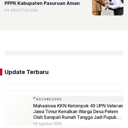
PPPK Kabupaten Pasuruan Aman
04 AGUSTUS 2026
Update Terbaru
BOJONEGORO
Mahasiswa KKN Kelompok 49 UPN Veteran
Jawa Timur Kenalkan Warga Desa Pelem
Olah Sampah Rumah Tangga Jadi Pupuk
Organik Cair (POC)
08 Agustus 2026