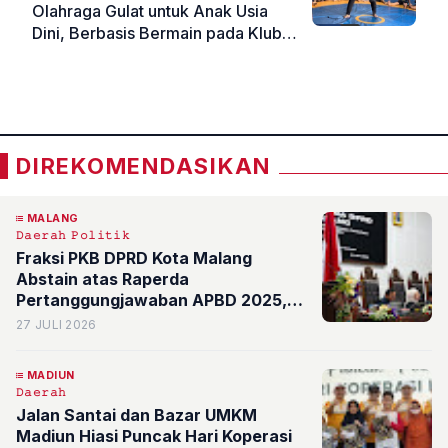
Olahraga Gulat untuk Anak Usia
Dini, Berbasis Bermain pada Klub
Gulat Kabupaten Magetan
«
»
DIREKOMENDASIKAN
MALANG
𝙳𝚊𝚎𝚛𝚊𝚑
𝙿𝚘𝚕𝚒𝚝𝚒𝚔
Fraksi PKB DPRD Kota Malang
Abstain atas Raperda
Pertanggungjawaban APBD 2025,
22 Catatan Strategis untuk Pemkot
27 JULI 2026
MADIUN
𝙳𝚊𝚎𝚛𝚊𝚑
Jalan Santai dan Bazar UMKM
Madiun Hiasi Puncak Hari Koperasi