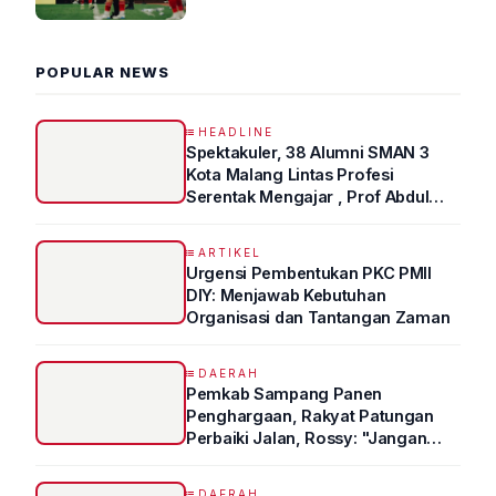
2026 R4
POPULAR NEWS
HEADLINE
Spektakuler, 38 Alumni SMAN 3
Kota Malang Lintas Profesi
Serentak Mengajar , Prof Abdul
Syukur Ungkap Tips Lolos Fakultas
Kedokteran
ARTIKEL
Urgensi Pembentukan PKC PMII
DIY: Menjawab Kebutuhan
Organisasi dan Tantangan Zaman
DAERAH
Pemkab Sampang Panen
Penghargaan, Rakyat Patungan
Perbaiki Jalan, Rossy: "Jangan
Sampai Prestasi Hanya Indah di
Atas Kertas"
DAERAH