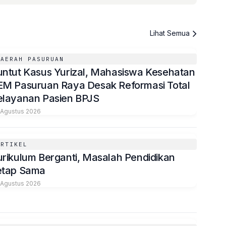
Lihat Semua
DAERAH PASURUAN
untut Kasus Yurizal, Mahasiswa Kesehatan
EM Pasuruan Raya Desak Reformasi Total
elayanan Pasien BPJS
 Agustus 2026
ARTIKEL
urikulum Berganti, Masalah Pendidikan
etap Sama
 Agustus 2026