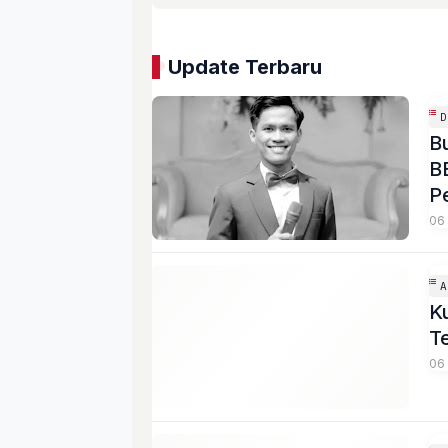
Update Terbaru
B
B
P
06
K
T
06