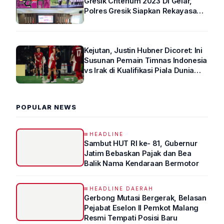
Gresik Criterium 2023 Di Gelar,
Polres Gresik Siapkan Rekayasa
Arus Lalin
Kejutan, Justin Hubner Dicoret: Ini
Susunan Pemain Timnas Indonesia
vs Irak di Kualifikasi Piala Dunia
2026 R4
POPULAR NEWS
HEADLINE
Sambut HUT RI ke- 81, Gubernur
Jatim Bebaskan Pajak dan Bea
Balik Nama Kendaraan Bermotor
HEADLINE DAERAH
Gerbong Mutasi Bergerak, Belasan
Pejabat Eselon II Pemkot Malang
Resmi Tempati Posisi Baru