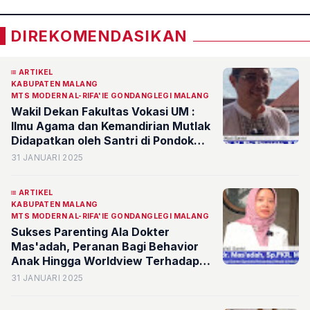
DIREKOMENDASIKAN
ARTIKEL
KABUPATEN MALANG
MTS MODERN AL-RIFA'IE GONDANGLEGI MALANG
Wakil Dekan Fakultas Vokasi UM :
Ilmu Agama dan Kemandirian Mutlak
Didapatkan oleh Santri di Pondok
Pesantren
31 JANUARI 2025
ARTIKEL
KABUPATEN MALANG
MTS MODERN AL-RIFA'IE GONDANGLEGI MALANG
Sukses Parenting Ala Dokter
Mas'adah, Peranan Bagi Behavior
Anak Hingga Worldview Terhadap
Pondok Pesantren
31 JANUARI 2025