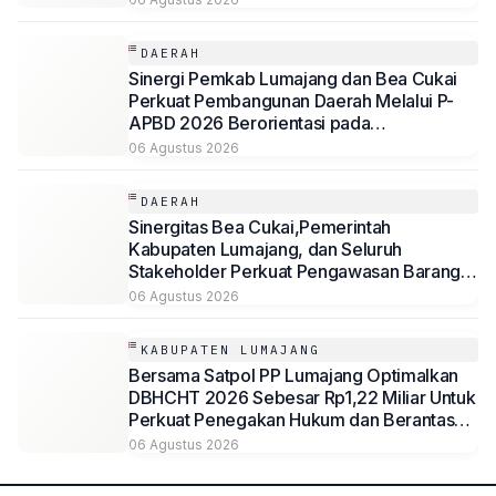
DAERAH
Sinergi Pemkab Lumajang dan Bea Cukai
Perkuat Pembangunan Daerah Melalui P-
APBD 2026 Berorientasi pada
Kesejahteraan Masyarakat
06 Agustus 2026
DAERAH
Sinergitas Bea Cukai,Pemerintah
Kabupaten Lumajang, dan Seluruh
Stakeholder Perkuat Pengawasan Barang
Kena Cukai Ilegal Melalui Pemanfaatan
06 Agustus 2026
DBHCHT Tahun Anggaran 2026
KABUPATEN LUMAJANG
Bersama Satpol PP Lumajang Optimalkan
DBHCHT 2026 Sebesar Rp1,22 Miliar Untuk
Perkuat Penegakan Hukum dan Berantas
Rokok Ilegal
06 Agustus 2026