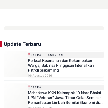
Update Terbaru
DAERAH PASURUAN
Perkuat Keamanan dan Kekompakan
Warga, Babinsa Plinggisan Intensifkan
Patroli Siskamling
06 Agustus 2026
DAERAH
Mahasiswa KKN Kelompok 10 Nara Bhakti
UPN "Veteran" Jawa Timur Gelar Seminar
Pemanfaatan Limbah Bernilai Ekonomi di
Desa Mojoduwur
06 Agustus 2026