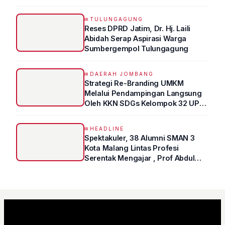
TULUNGAGUNG
Reses DPRD Jatim, Dr. Hj. Laili
Abidah Serap Aspirasi Warga
Sumbergempol Tulungagung
DAERAH JOMBANG
Strategi Re-Branding UMKM
Melalui Pendampingan Langsung
Oleh KKN SDGs Kelompok 32 UPN
“VETERAN” Jawa Timur
HEADLINE
Spektakuler, 38 Alumni SMAN 3
Kota Malang Lintas Profesi
Serentak Mengajar , Prof Abdul
Syukur Ungkap Tips Lolos Fakultas
Kedokteran