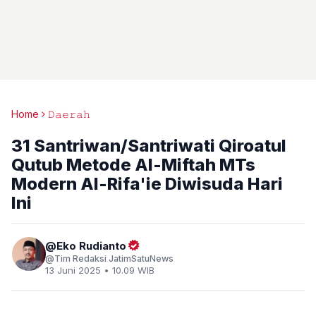
Home
𝙳𝚊𝚎𝚛𝚊𝚑
31 Santriwan/Santriwati Qiroatul
Qutub Metode Al-Miftah MTs
Modern Al-Rifa'ie Diwisuda Hari
Ini
Eko Rudianto
Tim Redaksi JatimSatuNews
13 Juni 2025 • 10.09 WIB