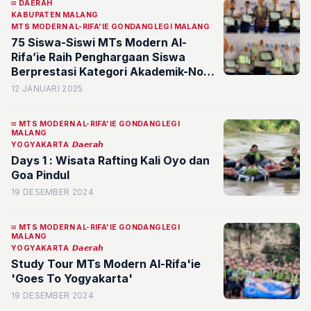
DAERAH
KABUPATEN MALANG
MTS MODERN AL-RIFA'IE GONDANGLEGI MALANG
75 Siswa-Siswi MTs Modern Al-
Rifa’ie Raih Penghargaan Siswa
Berprestasi Kategori Akademik-Non
Akademik Semester Ganjil Tahun
12 JANUARI 2025
Ajaran 2024/2025
MTS MODERN AL-RIFA'IE GONDANGLEGI
MALANG
YOGYAKARTA
𝘿𝙖𝙚𝙧𝙖𝙝
Days 1 : Wisata Rafting Kali Oyo dan
Goa Pindul
19 DESEMBER 2024
MTS MODERN AL-RIFA'IE GONDANGLEGI
MALANG
YOGYAKARTA
𝘿𝙖𝙚𝙧𝙖𝙝
Study Tour MTs Modern Al-Rifa'ie
'Goes To Yogyakarta'
19 DESEMBER 2024