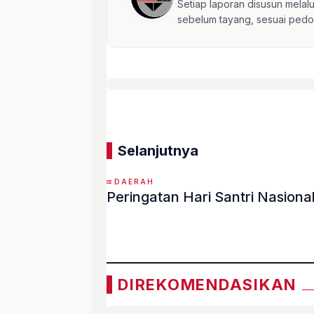
Setiap laporan disusun mela
sebelum tayang, sesuai pedom
Selanjutnya
DAERAH
Peringatan Hari Santri Nasion
«
DIREKOMENDASIKAN