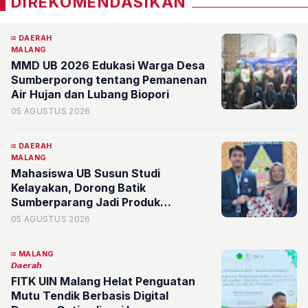
DIREKOMENDASIKAN
DAERAH
MALANG
MMD UB 2026 Edukasi Warga Desa
Sumberporong tentang Pemanenan
Air Hujan dan Lubang Biopori
05 AGUSTUS 2026
DAERAH
MALANG
Mahasiswa UB Susun Studi
Kelayakan, Dorong Batik
Sumberparang Jadi Produk
Unggulan dan Identitas Desa
05 AGUSTUS 2026
Sumberporong
MALANG
𝘿𝙖𝙚𝙧𝙖𝙝
FITK UIN Malang Helat Penguatan
Mutu Tendik Berbasis Digital