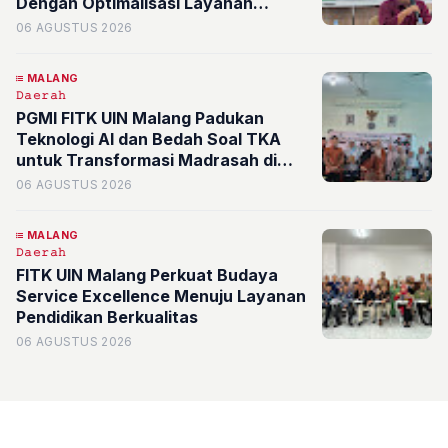
Dengan Optimalisasi Layanan
Administrasi
06 AGUSTUS 2026
MALANG
𝙳𝚊𝚎𝚛𝚊𝚑
PGMI FITK UIN Malang Padukan
Teknologi AI dan Bedah Soal TKA
untuk Transformasi Madrasah di
Kota Batu
06 AGUSTUS 2026
MALANG
𝙳𝚊𝚎𝚛𝚊𝚑
FITK UIN Malang Perkuat Budaya
Service Excellence Menuju Layanan
Pendidikan Berkualitas
06 AGUSTUS 2026