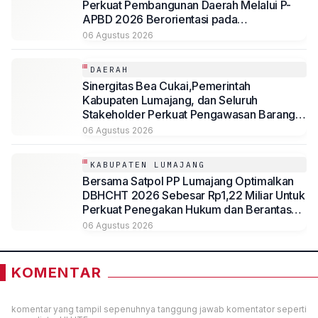
Perkuat Pembangunan Daerah Melalui P-
APBD 2026 Berorientasi pada
Kesejahteraan Masyarakat
06 Agustus 2026
DAERAH
Sinergitas Bea Cukai,Pemerintah
Kabupaten Lumajang, dan Seluruh
Stakeholder Perkuat Pengawasan Barang
Kena Cukai Ilegal Melalui Pemanfaatan
06 Agustus 2026
DBHCHT Tahun Anggaran 2026
KABUPATEN LUMAJANG
Bersama Satpol PP Lumajang Optimalkan
DBHCHT 2026 Sebesar Rp1,22 Miliar Untuk
Perkuat Penegakan Hukum dan Berantas
Rokok Ilegal
06 Agustus 2026
KOMENTAR
komentar yang tampil sepenuhnya tanggung jawab komentator seperti