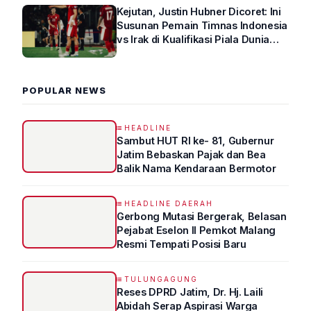
Kejutan, Justin Hubner Dicoret: Ini
Susunan Pemain Timnas Indonesia
vs Irak di Kualifikasi Piala Dunia
2026 R4
POPULAR NEWS
HEADLINE
Sambut HUT RI ke- 81, Gubernur
Jatim Bebaskan Pajak dan Bea
Balik Nama Kendaraan Bermotor
HEADLINE DAERAH
Gerbong Mutasi Bergerak, Belasan
Pejabat Eselon II Pemkot Malang
Resmi Tempati Posisi Baru
TULUNGAGUNG
Reses DPRD Jatim, Dr. Hj. Laili
Abidah Serap Aspirasi Warga