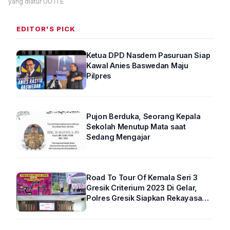
yang diatur UU ITE
EDITOR'S PICK
Ketua DPD Nasdem Pasuruan Siap
Kawal Anies Baswedan Maju
Pilpres
Pujon Berduka, Seorang Kepala
Sekolah Menutup Mata saat
Sedang Mengajar
Road To Tour Of Kemala Seri 3
Gresik Criterium 2023 Di Gelar,
Polres Gresik Siapkan Rekayasa
Arus Lalin