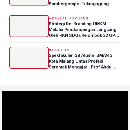
Sumbergempol Tulungagung
DAERAH JOMBANG
Strategi Re-Branding UMKM
Melalui Pendampingan Langsung
Oleh KKN SDGs Kelompok 32 UPN
“VETERAN” Jawa Timur
HEADLINE
Spektakuler, 38 Alumni SMAN 3
Kota Malang Lintas Profesi
Serentak Mengajar , Prof Abdul
Syukur Ungkap Tips Lolos Fakultas
Kedokteran