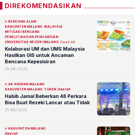
DIREKOMENDASIKAN
BENCANA ALAM
KABUPATEN MALANG
MALAYSIA
MITIGASI BENCANA
PENELITIAN DAN PENGABDIAN
UNIVERSITAS NEGERI MALANG
𝙳𝚊𝚎𝚛𝚊𝚑
Kolaborasi UM dan UMS Malaysia
Hasilkan GIS untuk Ancaman
Bencana Kepesisiran
29 MEI 2026
AR-RIDWAN MALANG
KABUPATEN MALANG
TUREN
𝘋𝘢𝘦𝘳𝘢𝘩
Habib Jamal Beberkan 48 Perkara
Bisa Buat Rezeki Lancar atau Tidak
25 MEI 2026
KABUPATEN MALANG
𝘋𝘢𝘦𝘳𝘢𝘩