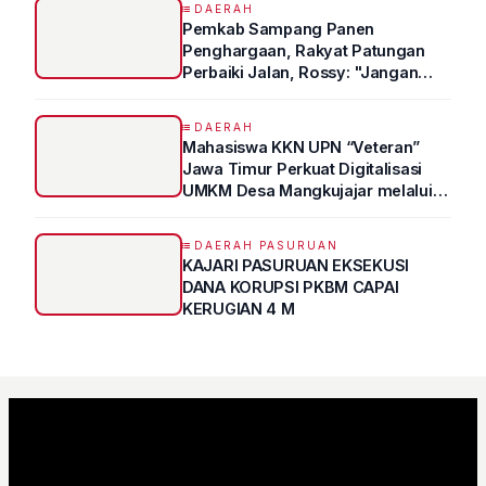
DAERAH
Pemkab Sampang Panen
Penghargaan, Rakyat Patungan
Perbaiki Jalan, Rossy: "Jangan
Sampai Prestasi Hanya Indah di
Atas Kertas"
DAERAH
Mahasiswa KKN UPN “Veteran”
Jawa Timur Perkuat Digitalisasi
UMKM Desa Mangkujajar melalui
Program UMKM GO DIGITAL
DAERAH PASURUAN
KAJARI PASURUAN EKSEKUSI
DANA KORUPSI PKBM CAPAI
KERUGIAN 4 M