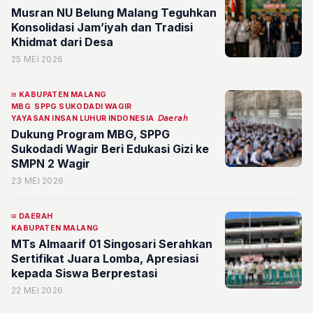
Musran NU Belung Malang Teguhkan
Konsolidasi Jam’iyah dan Tradisi
Khidmat dari Desa
25 MEI 2026
KABUPATEN MALANG
MBG
SPPG SUKODADI WAGIR
YAYASAN INSAN LUHUR INDONESIA
𝘋𝘢𝘦𝘳𝘢𝘩
Dukung Program MBG, SPPG
Sukodadi Wagir Beri Edukasi Gizi ke
SMPN 2 Wagir
23 MEI 2026
DAERAH
KABUPATEN MALANG
MTs Almaarif 01 Singosari Serahkan
Sertifikat Juara Lomba, Apresiasi
kepada Siswa Berprestasi
22 MEI 2026