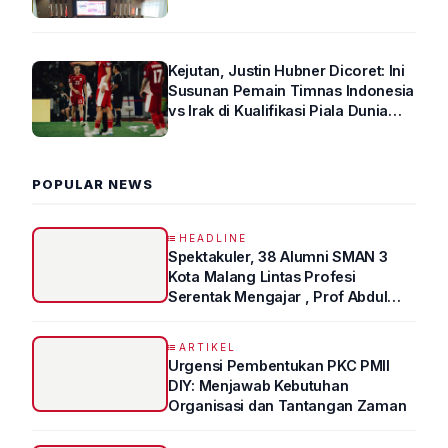
Arus Lalin
Kejutan, Justin Hubner Dicoret: Ini
Susunan Pemain Timnas Indonesia
vs Irak di Kualifikasi Piala Dunia
2026 R4
POPULAR NEWS
HEADLINE
Spektakuler, 38 Alumni SMAN 3
Kota Malang Lintas Profesi
Serentak Mengajar , Prof Abdul
Syukur Ungkap Tips Lolos Fakultas
Kedokteran
ARTIKEL
Urgensi Pembentukan PKC PMII
DIY: Menjawab Kebutuhan
Organisasi dan Tantangan Zaman