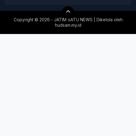
Copyright ©
2026 - JATIM SATU NEWS | Dikelola oleh
hudsam.my.id