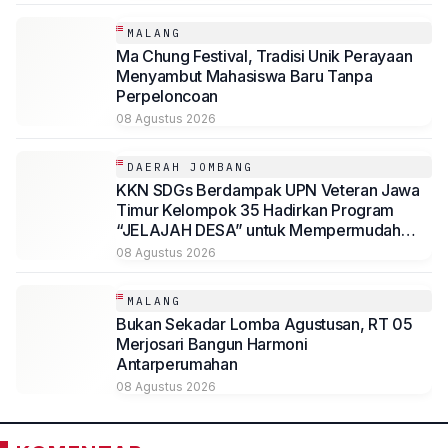
MALANG
Ma Chung Festival, Tradisi Unik Perayaan
Menyambut Mahasiswa Baru Tanpa
Perpeloncoan
08 Agustus 2026
DAERAH JOMBANG
KKN SDGs Berdampak UPN Veteran Jawa
Timur Kelompok 35 Hadirkan Program
“JELAJAH DESA” untuk Mempermudah
Akses Informasi Desa Sambirejo
08 Agustus 2026
MALANG
Bukan Sekadar Lomba Agustusan, RT 05
Merjosari Bangun Harmoni
Antarperumahan
08 Agustus 2026