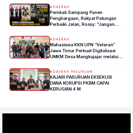
DAERAH
Pemkab Sampang Panen
Penghargaan, Rakyat Patungan
Perbaiki Jalan, Rossy: "Jangan
Sampai Prestasi Hanya Indah di
Atas Kertas"
DAERAH
Mahasiswa KKN UPN “Veteran”
Jawa Timur Perkuat Digitalisasi
UMKM Desa Mangkujajar melalui
Program UMKM GO DIGITAL
DAERAH PASURUAN
KAJARI PASURUAN EKSEKUSI
DANA KORUPSI PKBM CAPAI
KERUGIAN 4 M