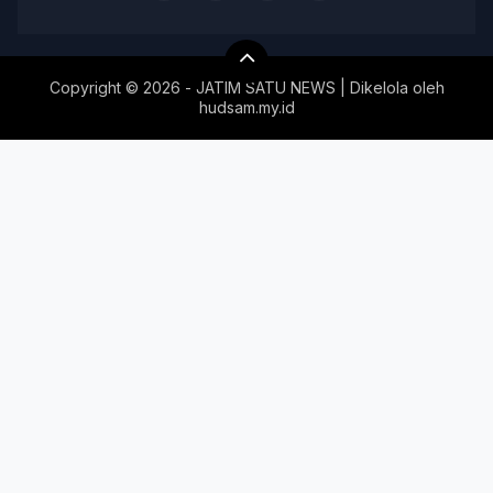
Copyright ©
2026 - JATIM SATU NEWS | Dikelola oleh
hudsam.my.id