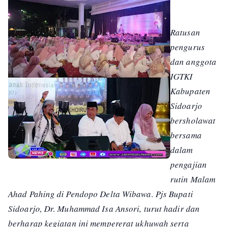
Ratusan
pengurus
dan anggota
IGTKI
Kabupaten
Sidoarjo
bersholawat
bersama
dalam
pengajian
rutin Malam
Ahad Pahing di Pendopo Delta Wibawa. Pjs Bupati
Sidoarjo, Dr. Muhammad Isa Ansori, turut hadir dan
berharap kegiatan ini mempererat ukhuwah serta