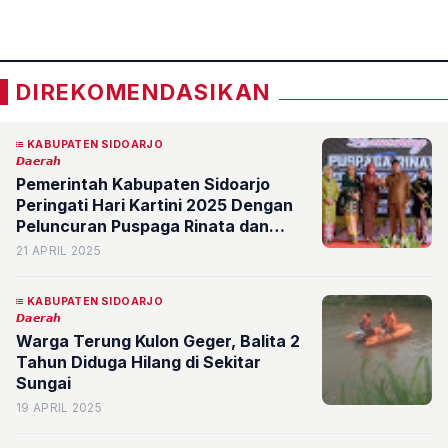
«
»
DIREKOMENDASIKAN
KABUPATEN SIDOARJO
𝘿𝙖𝙚𝙧𝙖𝙝
Pemerintah Kabupaten Sidoarjo
Peringati Hari Kartini 2025 Dengan
Peluncuran Puspaga Rinata dan
Pengukuhan Bunda Genre
21 APRIL 2025
KABUPATEN SIDOARJO
𝘿𝙖𝙚𝙧𝙖𝙝
Warga Terung Kulon Geger, Balita 2
Tahun Diduga Hilang di Sekitar
Sungai
19 APRIL 2025