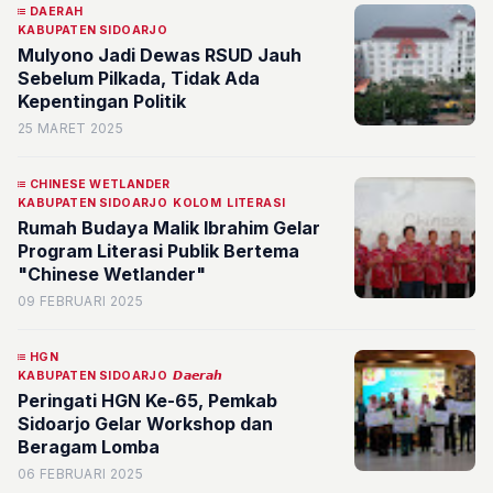
DAERAH
KABUPATEN SIDOARJO
Mulyono Jadi Dewas RSUD Jauh
Sebelum Pilkada, Tidak Ada
Kepentingan Politik
25 MARET 2025
CHINESE WETLANDER
KABUPATEN SIDOARJO
KOLOM
LITERASI
Rumah Budaya Malik Ibrahim Gelar
Program Literasi Publik Bertema
"Chinese Wetlander"
09 FEBRUARI 2025
HGN
KABUPATEN SIDOARJO
𝘿𝙖𝙚𝙧𝙖𝙝
Peringati HGN Ke-65, Pemkab
Sidoarjo Gelar Workshop dan
Beragam Lomba
06 FEBRUARI 2025