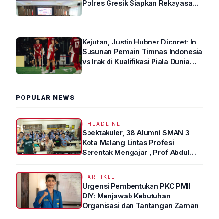
Polres Gresik Siapkan Rekayasa
Arus Lalin
Kejutan, Justin Hubner Dicoret: Ini
Susunan Pemain Timnas Indonesia
vs Irak di Kualifikasi Piala Dunia
2026 R4
POPULAR NEWS
HEADLINE
Spektakuler, 38 Alumni SMAN 3
Kota Malang Lintas Profesi
Serentak Mengajar , Prof Abdul
Syukur Ungkap Tips Lolos Fakultas
Kedokteran
ARTIKEL
Urgensi Pembentukan PKC PMII
DIY: Menjawab Kebutuhan
Organisasi dan Tantangan Zaman