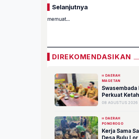
Selanjutnya
memuat...
«
DIREKOMENDASIKAN
DAERAH
MAGETAN
Swasembada B
Perkuat Keta
08 AGUSTUS 2026
DAERAH
PONOROGO
Kerja Sama S
Desa Bulu Lor