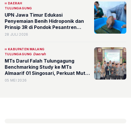
DAERAH
TULUNGAGUNG
UPN Jawa Timur Edukasi
Penyemaian Benih Hidroponik dan
Prinsip 3R di Pondok Pesantren
Darunnajah Tulungagung
28 JULI 2026
KABUPATEN MALANG
TULUNGAGUNG
𝘋𝘢𝘦𝘳𝘢𝘩
MTs Darul Falah Tulungagung
Benchmarking Study ke MTs
Almaarif 01 Singosari, Perkuat Mutu
Pendidikan dan Tata Kelola
05 MEI 2026
Madrasah