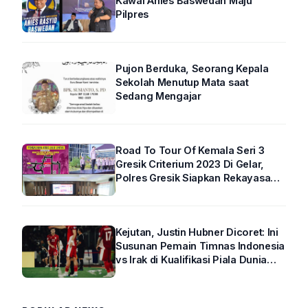
Kawal Anies Baswedan Maju
Pilpres
Pujon Berduka, Seorang Kepala
Sekolah Menutup Mata saat
Sedang Mengajar
Road To Tour Of Kemala Seri 3
Gresik Criterium 2023 Di Gelar,
Polres Gresik Siapkan Rekayasa
Arus Lalin
Kejutan, Justin Hubner Dicoret: Ini
Susunan Pemain Timnas Indonesia
vs Irak di Kualifikasi Piala Dunia
2026 R4