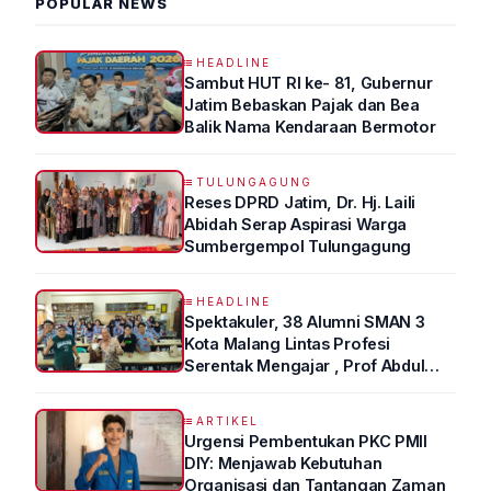
POPULAR NEWS
HEADLINE
Sambut HUT RI ke- 81, Gubernur
Jatim Bebaskan Pajak dan Bea
Balik Nama Kendaraan Bermotor
TULUNGAGUNG
Reses DPRD Jatim, Dr. Hj. Laili
Abidah Serap Aspirasi Warga
Sumbergempol Tulungagung
HEADLINE
Spektakuler, 38 Alumni SMAN 3
Kota Malang Lintas Profesi
Serentak Mengajar , Prof Abdul
Syukur Ungkap Tips Lolos Fakultas
Kedokteran
ARTIKEL
Urgensi Pembentukan PKC PMII
DIY: Menjawab Kebutuhan
Organisasi dan Tantangan Zaman