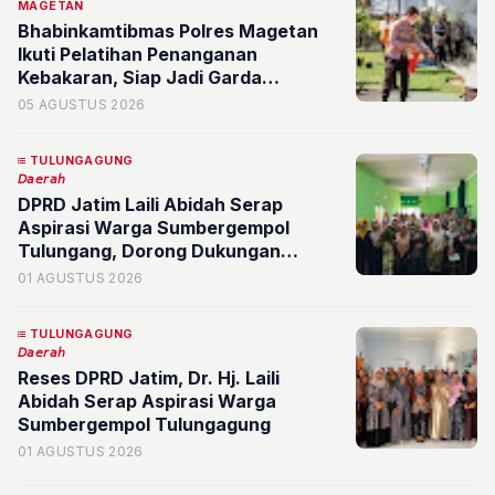
MAGETAN
Bhabinkamtibmas Polres Magetan
Ikuti Pelatihan Penanganan
Kebakaran, Siap Jadi Garda
Terdepan di Desa
05 AGUSTUS 2026
TULUNGAGUNG
𝘋𝘢𝘦𝘳𝘢𝘩
DPRD Jatim Laili Abidah Serap
Aspirasi Warga Sumbergempol
Tulungang, Dorong Dukungan
Program MBG dan Kopdes Merah
01 AGUSTUS 2026
Putih
TULUNGAGUNG
𝘋𝘢𝘦𝘳𝘢𝘩
Reses DPRD Jatim, Dr. Hj. Laili
Abidah Serap Aspirasi Warga
Sumbergempol Tulungagung
01 AGUSTUS 2026