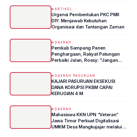
Kedokteran
ARTIKEL
Urgensi Pembentukan PKC PMII
DIY: Menjawab Kebutuhan
Organisasi dan Tantangan Zaman
DAERAH
Pemkab Sampang Panen
Penghargaan, Rakyat Patungan
Perbaiki Jalan, Rossy: "Jangan
Sampai Prestasi Hanya Indah di
Atas Kertas"
DAERAH PASURUAN
KAJARI PASURUAN EKSEKUSI
DANA KORUPSI PKBM CAPAI
KERUGIAN 4 M
DAERAH
Mahasiswa KKN UPN “Veteran”
Jawa Timur Perkuat Digitalisasi
UMKM Desa Mangkujajar melalui
Program UMKM GO DIGITAL