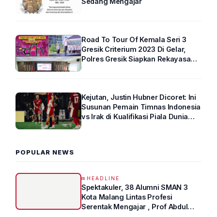
Sedang Mengajar
Road To Tour Of Kemala Seri 3
Gresik Criterium 2023 Di Gelar,
Polres Gresik Siapkan Rekayasa
Arus Lalin
Kejutan, Justin Hubner Dicoret: Ini
Susunan Pemain Timnas Indonesia
vs Irak di Kualifikasi Piala Dunia
2026 R4
POPULAR NEWS
HEADLINE
Spektakuler, 38 Alumni SMAN 3
Kota Malang Lintas Profesi
Serentak Mengajar , Prof Abdul
Syukur Ungkap Tips Lolos Fakultas