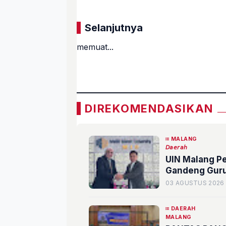
Selanjutnya
memuat...
«
DIREKOMENDASIKAN
MALANG
𝘋𝘢𝘦𝘳𝘢𝘩
UIN Malang Pe
Gandeng Guru 
03 AGUSTUS 2026
DAERAH
MALANG