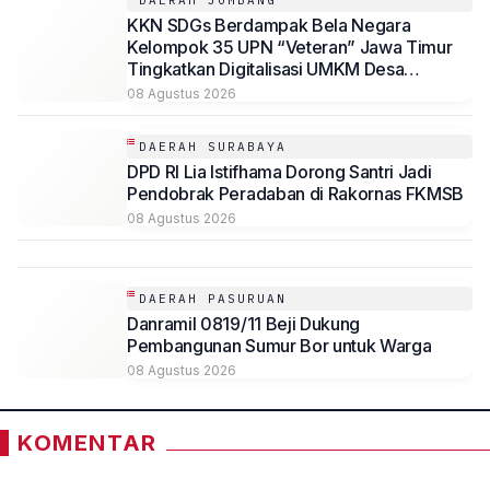
DAERAH JOMBANG
KKN SDGs Berdampak Bela Negara
Kelompok 35 UPN “Veteran” Jawa Timur
Tingkatkan Digitalisasi UMKM Desa
Sambirejo Melalui Program “Sambi Digital”
08 Agustus 2026
DAERAH SURABAYA
DPD RI Lia Istifhama Dorong Santri Jadi
Pendobrak Peradaban di Rakornas FKMSB
08 Agustus 2026
DAERAH PASURUAN
Danramil 0819/11 Beji Dukung
Pembangunan Sumur Bor untuk Warga
08 Agustus 2026
KOMENTAR