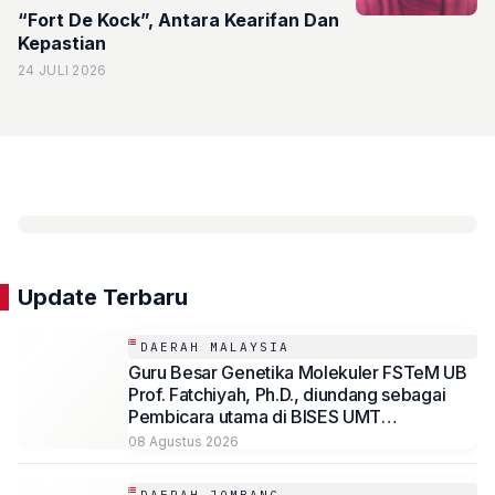
“Fort De Kock”, Antara Kearifan Dan
Kepastian
24 JULI 2026
Update Terbaru
DAERAH MALAYSIA
Guru Besar Genetika Molekuler FSTeM UB
Prof. Fatchiyah, Ph.D., diundang sebagai
Pembicara utama di BISES UMT
Terengganu Malaysia
08 Agustus 2026