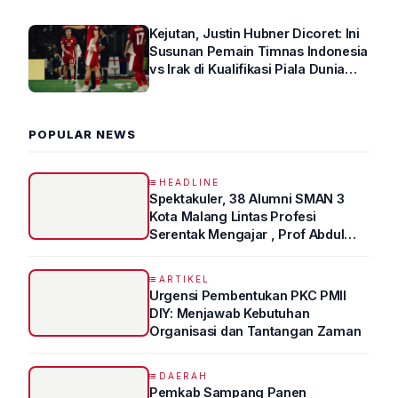
Kejutan, Justin Hubner Dicoret: Ini
Susunan Pemain Timnas Indonesia
vs Irak di Kualifikasi Piala Dunia
2026 R4
POPULAR NEWS
HEADLINE
Spektakuler, 38 Alumni SMAN 3
Kota Malang Lintas Profesi
Serentak Mengajar , Prof Abdul
Syukur Ungkap Tips Lolos Fakultas
Kedokteran
ARTIKEL
Urgensi Pembentukan PKC PMII
DIY: Menjawab Kebutuhan
Organisasi dan Tantangan Zaman
DAERAH
Pemkab Sampang Panen