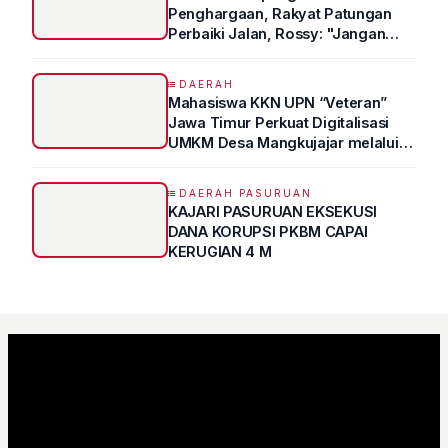
Penghargaan, Rakyat Patungan
Perbaiki Jalan, Rossy: "Jangan
Sampai Prestasi Hanya Indah di
Atas Kertas"
DAERAH
Mahasiswa KKN UPN “Veteran”
Jawa Timur Perkuat Digitalisasi
UMKM Desa Mangkujajar melalui
Program UMKM GO DIGITAL
DAERAH PASURUAN
KAJARI PASURUAN EKSEKUSI
DANA KORUPSI PKBM CAPAI
KERUGIAN 4 M