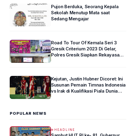
Pujon Berduka, Seorang Kepala
Sekolah Menutup Mata saat
Sedang Mengajar
Road To Tour Of Kemala Seri 3
Gresik Criterium 2023 Di Gelar,
Polres Gresik Siapkan Rekayasa
Arus Lalin
Kejutan, Justin Hubner Dicoret: Ini
Susunan Pemain Timnas Indonesia
vs Irak di Kualifikasi Piala Dunia
2026 R4
POPULAR NEWS
HEADLINE
Sambut HUT RI ke- 81, Gubernur