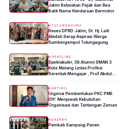
Jatim Bebaskan Pajak dan Bea
Balik Nama Kendaraan Bermotor
TULUNGAGUNG
Reses DPRD Jatim, Dr. Hj. Laili
Abidah Serap Aspirasi Warga
Sumbergempol Tulungagung
HEADLINE
Spektakuler, 38 Alumni SMAN 3
Kota Malang Lintas Profesi
Serentak Mengajar , Prof Abdul
Syukur Ungkap Tips Lolos Fakultas
Kedokteran
ARTIKEL
Urgensi Pembentukan PKC PMII
DIY: Menjawab Kebutuhan
Organisasi dan Tantangan Zaman
DAERAH
Pemkab Sampang Panen