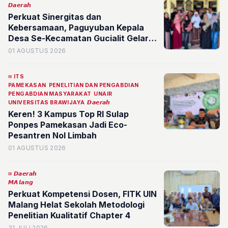
𝘿𝙖𝙚𝙧𝙖𝙝
Perkuat Sinergitas dan
Kebersamaan, Paguyuban Kepala
Desa Se-Kecamatan Gucialit Gelar
Silaturahmi Rutin di Desa Sombo
01 AGUSTUS 2026
ITS
PAMEKASAN
PENELITIAN DAN PENGABDIAN
PENGABDIAN MASYARAKAT
UNAIR
UNIVERSITAS BRAWIJAYA
𝘿𝙖𝙚𝙧𝙖𝙝
Keren! 3 Kampus Top RI Sulap
Ponpes Pamekasan Jadi Eco-
Pesantren Nol Limbah
01 AGUSTUS 2026
𝘿𝙖𝙚𝙧𝙖𝙝
𝙈𝘼𝙡𝙖𝙣𝙜
Perkuat Kompetensi Dosen, FITK UIN
Malang Helat Sekolah Metodologi
Penelitian Kualitatif Chapter 4
31 JULI 2026