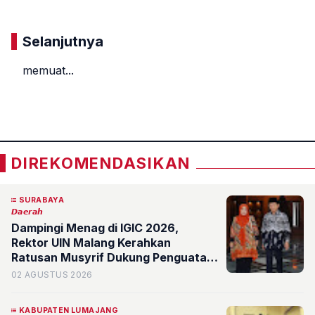
Selanjutnya
memuat...
«
»
DIREKOMENDASIKAN
SURABAYA
𝘿𝙖𝙚𝙧𝙖𝙝
Dampingi Menag di IGIC 2026,
Rektor UIN Malang Kerahkan
Ratusan Musyrif Dukung Penguatan
Masjid sebagai Pusat Peradaban
02 AGUSTUS 2026
KABUPATEN LUMAJANG