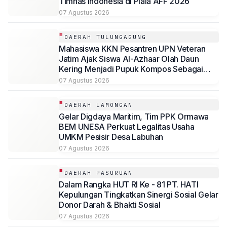
Timnas Indonesia di Piala AFF 2026
07 Agustus 2026
DAERAH TULUNGAGUNG
Mahasiswa KKN Pesantren UPN Veteran
Jatim Ajak Siswa Al-Azhaar Olah Daun
Kering Menjadi Pupuk Kompos Sebagai
Solusi Ramah Lingkungan
07 Agustus 2026
DAERAH LAMONGAN
Gelar Digdaya Maritim, Tim PPK Ormawa
BEM UNESA Perkuat Legalitas Usaha
UMKM Pesisir Desa Labuhan
07 Agustus 2026
DAERAH PASURUAN
Dalam Rangka HUT RI Ke - 81 PT. HATI
Kepulungan Tingkatkan Sinergi Sosial Gelar
Donor Darah & Bhakti Sosial
07 Agustus 2026