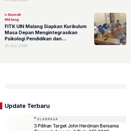
𝘿𝙖𝙚𝙧𝙖𝙝
𝙈𝘼𝙡𝙖𝙣𝙜
FITK UIN Malang Siapkan Kurikulum
Masa Depan Mengintegrasikan
Psikologi Pendidikan dan
Kecerdasan Buatan untuk Mencetak
31 JULI 2026
Pendidik Unggul
Update Terbaru
OLAHRAGA
3 Pilihan Target John Herdman Bersama