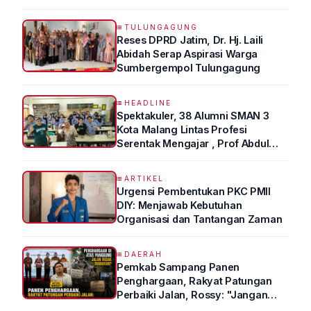
TULUNGAGUNG
Reses DPRD Jatim, Dr. Hj. Laili
Abidah Serap Aspirasi Warga
Sumbergempol Tulungagung
HEADLINE
Spektakuler, 38 Alumni SMAN 3
Kota Malang Lintas Profesi
Serentak Mengajar , Prof Abdul
Syukur Ungkap Tips Lolos Fakultas
Kedokteran
ARTIKEL
Urgensi Pembentukan PKC PMII
DIY: Menjawab Kebutuhan
Organisasi dan Tantangan Zaman
DAERAH
Pemkab Sampang Panen
Penghargaan, Rakyat Patungan
Perbaiki Jalan, Rossy: "Jangan
Sampai Prestasi Hanya Indah di