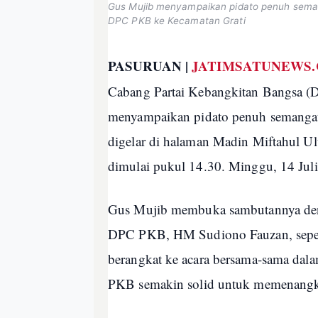
Gus Mujib menyampaikan pidato penuh seman
DPC PKB ke Kecamatan Grati
PASURUAN |
JATIMSATUNEWS
Cabang Partai Kebangkitan Bangsa (
menyampaikan pidato penuh semangat 
digelar di halaman Madin Miftahul U
dimulai pukul 14.30. Minggu, 14 Jul
Gus Mujib membuka sambutannya den
DPC PKB, HM Sudiono Fauzan, sepe
berangkat ke acara bersama-sama dal
PKB semakin solid untuk memenangka