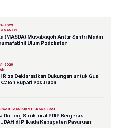
24-2029
AN
SANTRI
ka (MASDA) Musabaqoh Antar Santri Madin
rumafatihil Ulum Podokaton
24-2029
AN
l Riza Deklarasikan Dukungan untuk Gus
 Calon Bupati Pasuruan
ARDAH
PASURUAN
PILKADA 2024
a Dorong Struktural PDIP Bergerak
DAH di Pilkada Kabupaten Pasuruan