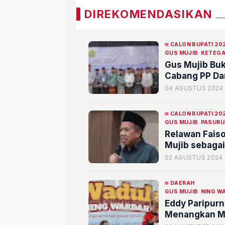
DIREKOMENDASIKAN
CALON BUPATI 20
GUS MUJIB
KETEG
Gus Mujib Bu
Cabang PP Da
04 AGUSTUS 2024
CALON BUPATI 20
GUS MUJIB
PASURU
Relawan Faiso
Mujib sebagai
02 AGUSTUS 2024
DAERAH
GUS MUJIB
NING W
Eddy Paripurn
Menangkan MU