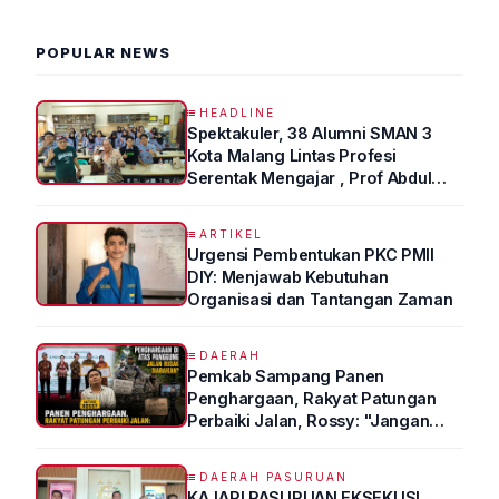
POPULAR NEWS
HEADLINE
Spektakuler, 38 Alumni SMAN 3
Kota Malang Lintas Profesi
Serentak Mengajar , Prof Abdul
Syukur Ungkap Tips Lolos Fakultas
Kedokteran
ARTIKEL
Urgensi Pembentukan PKC PMII
DIY: Menjawab Kebutuhan
Organisasi dan Tantangan Zaman
DAERAH
Pemkab Sampang Panen
Penghargaan, Rakyat Patungan
Perbaiki Jalan, Rossy: "Jangan
Sampai Prestasi Hanya Indah di
Atas Kertas"
DAERAH PASURUAN
KAJARI PASURUAN EKSEKUSI