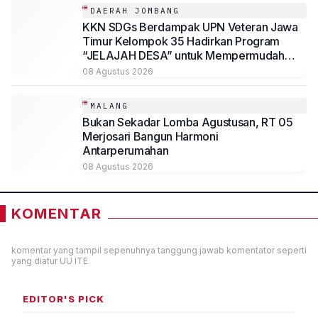
DAERAH JOMBANG
KKN SDGs Berdampak UPN Veteran Jawa
Timur Kelompok 35 Hadirkan Program
“JELAJAH DESA” untuk Mempermudah
Akses Informasi Desa Sambirejo
08 Agustus 2026
MALANG
Bukan Sekadar Lomba Agustusan, RT 05
Merjosari Bangun Harmoni
Antarperumahan
08 Agustus 2026
KOMENTAR
komentar yang tampil sepenuhnya tanggung jawab komentator seperti
yang diatur UU ITE
EDITOR'S PICK