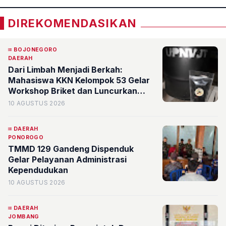
DIREKOMENDASIKAN
BOJONEGORO
DAERAH
Dari Limbah Menjadi Berkah:
Mahasiswa KKN Kelompok 53 Gelar
Workshop Briket dan Luncurkan
Website SEKARA di Desa Ngradin
10 AGUSTUS 2026
DAERAH
PONOROGO
TMMD 129 Gandeng Dispenduk
Gelar Pelayanan Administrasi
Kependudukan
10 AGUSTUS 2026
DAERAH
JOMBANG