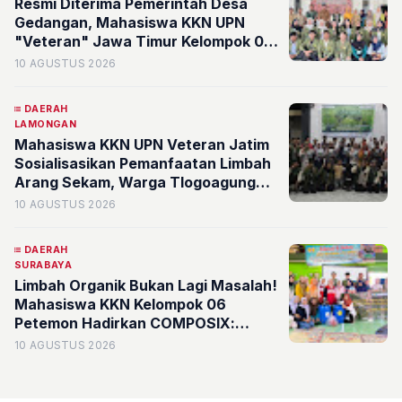
Resmi Diterima Pemerintah Desa
Gedangan, Mahasiswa KKN UPN
"Veteran" Jawa Timur Kelompok 04
Siap Bersinergi dengan Masyarakat
10 AGUSTUS 2026
DAERAH
LAMONGAN
Mahasiswa KKN UPN Veteran Jatim
Sosialisasikan Pemanfaatan Limbah
Arang Sekam, Warga Tlogoagung
Antusias
10 AGUSTUS 2026
DAERAH
SURABAYA
Limbah Organik Bukan Lagi Masalah!
Mahasiswa KKN Kelompok 06
Petemon Hadirkan COMPOSIX:
Komposter Cair Berbasis Drum
10 AGUSTUS 2026
dengan Sistem Biofilter Anti-Bau di
RW 16, Kelurahan Petemon,
Surabaya