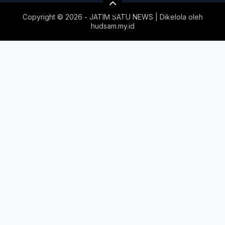
Copyright ©
2026 - JATIM SATU NEWS | Dikelola oleh
hudsam.my.id