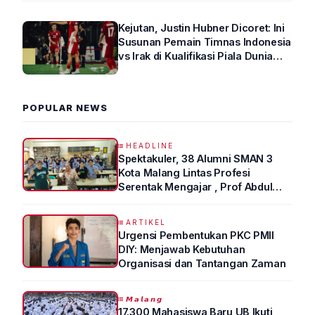
Kejutan, Justin Hubner Dicoret: Ini
Susunan Pemain Timnas Indonesia
vs Irak di Kualifikasi Piala Dunia
2026 R4
POPULAR NEWS
HEADLINE
Spektakuler, 38 Alumni SMAN 3
Kota Malang Lintas Profesi
Serentak Mengajar , Prof Abdul
Syukur Ungkap Tips Lolos Fakultas
Kedokteran
ARTIKEL
Urgensi Pembentukan PKC PMII
DIY: Menjawab Kebutuhan
Organisasi dan Tantangan Zaman
𝙈𝙖𝙡𝙖𝙣𝙜
17.300 Mahasiswa Baru UB Ikuti