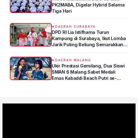
PK2MABA, Digelar Hybrid Selama
Tiga Hari
DAERAH SURABAYA
DPD RI Lia Istifhama Turun
Kampung di Surabaya, Ikut Lomba
Jarik Puting Beliung Semarakkan
HUT RI ke-81
DAERAH MALANG
Ukir Prestasi Gemilang, Dua Siswi
SMAN 6 Malang Sabet Medali
Emas Kabaddi Beach Putri se-
Jatim