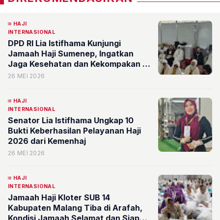
HAJI
INTERNASIONAL
DPD RI Lia Istifhama Kunjungi
Jamaah Haji Sumenep, Ingatkan
Jaga Kesehatan dan Kekompakan di
Tanah Suci
26 MEI 2026
HAJI
INTERNASIONAL
Senator Lia Istifhama Ungkap 10
Bukti Keberhasilan Pelayanan Haji
2026 dari Kemenhaj
26 MEI 2026
HAJI
INTERNASIONAL
Jamaah Haji Kloter SUB 14
Kabupaten Malang Tiba di Arafah,
Kondisi Jamaah Selamat dan Siap