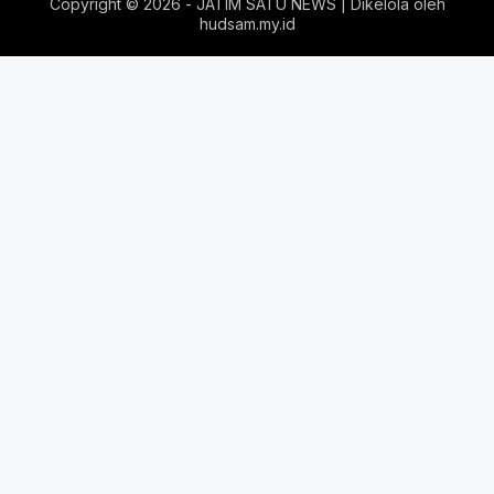
Copyright ©
2026 - JATIM SATU NEWS | Dikelola oleh
hudsam.my.id