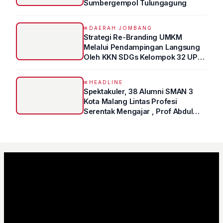
Sumbergempol Tulungagung
DAERAH JOMBANG
Strategi Re-Branding UMKM
Melalui Pendampingan Langsung
Oleh KKN SDGs Kelompok 32 UPN
“VETERAN” Jawa Timur
HEADLINE
Spektakuler, 38 Alumni SMAN 3
Kota Malang Lintas Profesi
Serentak Mengajar , Prof Abdul
Syukur Ungkap Tips Lolos Fakultas
Kedokteran