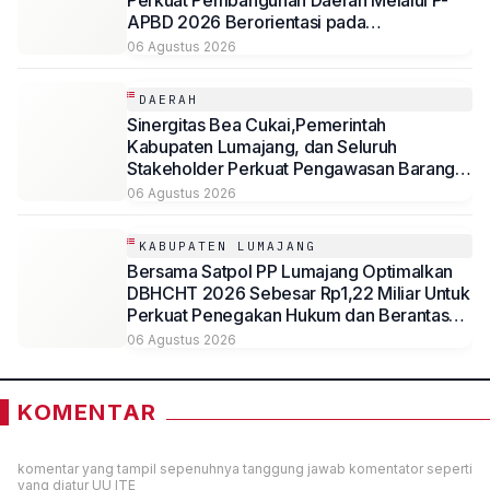
Perkuat Pembangunan Daerah Melalui P-
APBD 2026 Berorientasi pada
Kesejahteraan Masyarakat
06 Agustus 2026
DAERAH
Sinergitas Bea Cukai,Pemerintah
Kabupaten Lumajang, dan Seluruh
Stakeholder Perkuat Pengawasan Barang
Kena Cukai Ilegal Melalui Pemanfaatan
06 Agustus 2026
DBHCHT Tahun Anggaran 2026
KABUPATEN LUMAJANG
Bersama Satpol PP Lumajang Optimalkan
DBHCHT 2026 Sebesar Rp1,22 Miliar Untuk
Perkuat Penegakan Hukum dan Berantas
Rokok Ilegal
06 Agustus 2026
KOMENTAR
komentar yang tampil sepenuhnya tanggung jawab komentator seperti
yang diatur UU ITE