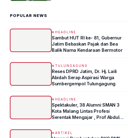
POPULAR NEWS
HEADLINE
Sambut HUT RI ke- 81, Gubernur
Jatim Bebaskan Pajak dan Bea
Balik Nama Kendaraan Bermotor
TULUNGAGUNG
Reses DPRD Jatim, Dr. Hj. Laili
Abidah Serap Aspirasi Warga
Sumbergempol Tulungagung
HEADLINE
Spektakuler, 38 Alumni SMAN 3
Kota Malang Lintas Profesi
Serentak Mengajar , Prof Abdul
Syukur Ungkap Tips Lolos Fakultas
Kedokteran
ARTIKEL