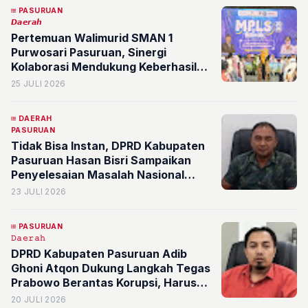
PASURUAN
𝘿𝙖𝙚𝙧𝙖𝙝
Pertemuan Walimurid SMAN 1
Purwosari Pasuruan, Sinergi
Kolaborasi Mendukung Keberhasilan
Siswa
25 JULI 2026
DAERAH
PASURUAN
Tidak Bisa Instan, DPRD Kabupaten
Pasuruan Hasan Bisri Sampaikan
Penyelesaian Masalah Nasional
Harus Dikawal Bersama
23 JULI 2026
PASURUAN
𝙳𝚊𝚎𝚛𝚊𝚑
DPRD Kabupaten Pasuruan Adib
Ghoni Atqon Dukung Langkah Tegas
Prabowo Berantas Korupsi, Harus
Ditindak Memang
20 JULI 2026