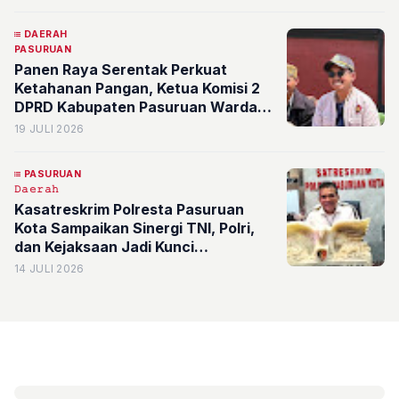
DAERAH
PASURUAN
Panen Raya Serentak Perkuat
Ketahanan Pangan, Ketua Komisi 2
DPRD Kabupaten Pasuruan Wardana
Sampaikan Modernisasi Pertanian
19 JULI 2026
Kunci Kesejahteraan Petani
PASURUAN
𝙳𝚊𝚎𝚛𝚊𝚑
Kasatreskrim Polresta Pasuruan
Kota Sampaikan Sinergi TNI, Polri,
dan Kejaksaan Jadi Kunci
Penegakan Hukum yang Dipercaya
14 JULI 2026
Publik