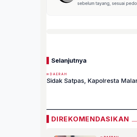
sebelum tayang, sesuai pedom
Selanjutnya
DAERAH
Sidak Satpas, Kapolresta Mal
«
DIREKOMENDASIKAN