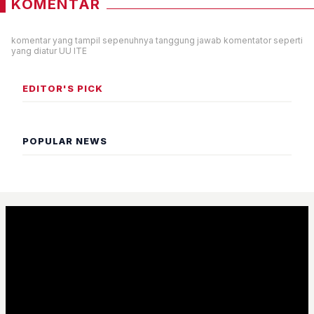
KOMENTAR
komentar yang tampil sepenuhnya tanggung jawab komentator seperti
yang diatur UU ITE
EDITOR'S PICK
POPULAR NEWS