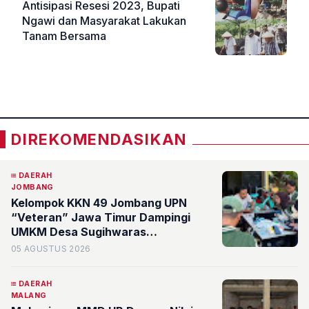
Antisipasi Resesi 2023, Bupati
Ngawi dan Masyarakat Lakukan
Tanam Bersama
«
»
DIREKOMENDASIKAN
DAERAH
JOMBANG
Kelompok KKN 49 Jombang UPN
“Veteran” Jawa Timur Dampingi
UMKM Desa Sugihwaras
Kembangkan Branding Digital
05 AGUSTUS 2026
DAERAH
MALANG