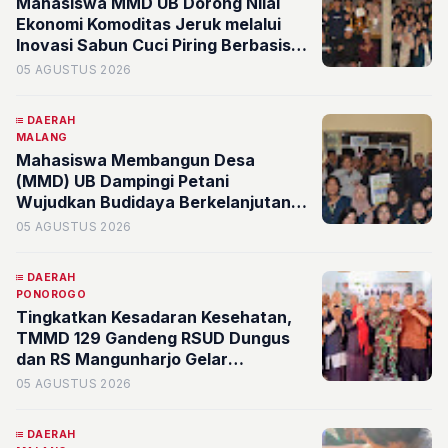
Mahasiswa MMD UB Dorong Nilai
Ekonomi Komoditas Jeruk melalui
Inovasi Sabun Cuci Piring Berbasis
Limbah Kulit Jeruk di Desa
05 AGUSTUS 2026
Sumberejo
DAERAH
MALANG
Mahasiswa Membangun Desa
(MMD) UB Dampingi Petani
Wujudkan Budidaya Berkelanjutan
melalui Identifikasi Kesehatan Tanah
05 AGUSTUS 2026
dan Pengendalian Hama Terpadu
DAERAH
PONOROGO
Tingkatkan Kesadaran Kesehatan,
TMMD 129 Gandeng RSUD Dungus
dan RS Mangunharjo Gelar
Pelayanan Kesehatan Gratis
05 AGUSTUS 2026
DAERAH