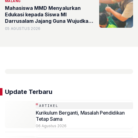
MALANG
Mahasiswa MMD Menyalurkan
Edukasi kepada Siswa MI
Darrusalam Jajang Guna Wujudkan
Kemandirian Pangan Lewat Program
05 AGUSTUS 2026
BUDIKDAMBER
Update Terbaru
ARTIKEL
Kurikulum Berganti, Masalah Pendidikan
Tetap Sama
06 Agustus 2026