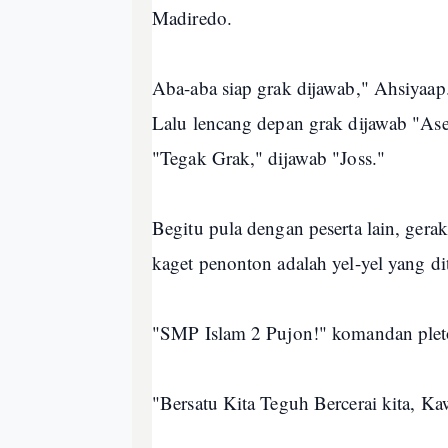
Madiredo.
Aba-aba siap grak dijawab," Ahsiyaap
Lalu lencang depan grak dijawab "As
"Tegak Grak," dijawab "Joss."
Begitu pula dengan peserta lain, ger
kaget penonton adalah yel-yel yang d
"SMP Islam 2 Pujon!" komandan ple
"Bersatu Kita Teguh Bercerai kita, Ka