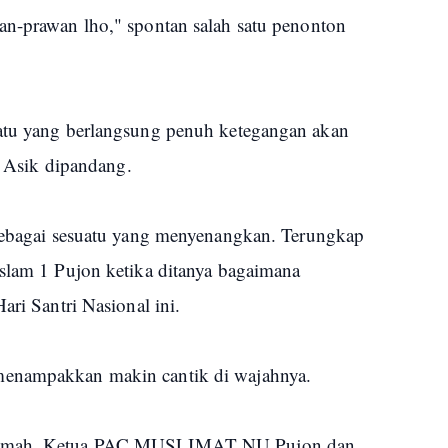
an-prawan lho," spontan salah satu penonton
uatu yang berlangsung penuh ketegangan akan
n. Asik dipandang.
 sebagai sesuatu yang menyenangkan. Terungkap
Islam 1 Pujon ketika ditanya bagaimana
ari Santri Nasional ini.
menampakkan makin cantik di wajahnya.
 Ummah, Ketua PAC MUSLIMAT NU Pujon dan