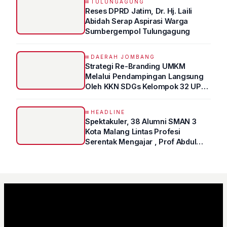
TULUNGAGUNG
Reses DPRD Jatim, Dr. Hj. Laili
Abidah Serap Aspirasi Warga
Sumbergempol Tulungagung
DAERAH JOMBANG
Strategi Re-Branding UMKM
Melalui Pendampingan Langsung
Oleh KKN SDGs Kelompok 32 UPN
“VETERAN” Jawa Timur
HEADLINE
Spektakuler, 38 Alumni SMAN 3
Kota Malang Lintas Profesi
Serentak Mengajar , Prof Abdul
Syukur Ungkap Tips Lolos Fakultas
Kedokteran