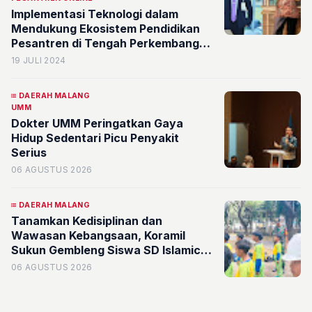
Implementasi Teknologi dalam
Mendukung Ekosistem Pendidikan
Pesantren di Tengah Perkembangan
AI dan Era Digitalisasi
19 JULI 2024
DAERAH MALANG
UMM
Dokter UMM Peringatkan Gaya
Hidup Sedentari Picu Penyakit
Serius
06 AGUSTUS 2026
DAERAH MALANG
Tanamkan Kedisiplinan dan
Wawasan Kebangsaan, Koramil
Sukun Gembleng Siswa SD Islamic
Global School di Ajang LDKS
06 AGUSTUS 2026