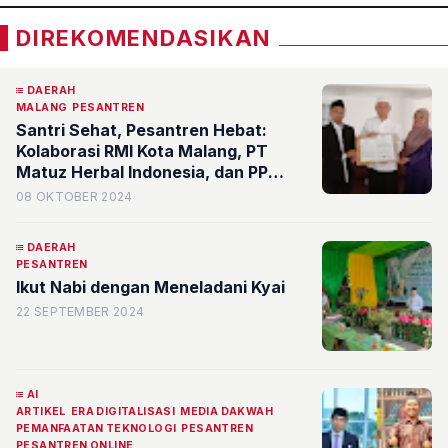
DIREKOMENDASIKAN
DAERAH
MALANG
PESANTREN
Santri Sehat, Pesantren Hebat:
Kolaborasi RMI Kota Malang, PT
Matuz Herbal Indonesia, dan PP
Bahrul Maghfirah untuk Pesantren
08 OKTOBER 2024
Bebas Scabies
DAERAH
PESANTREN
Ikut Nabi dengan Meneladani Kyai
22 SEPTEMBER 2024
AI
ARTIKEL
ERA DIGITALISASI
MEDIA DAKWAH
PEMANFAATAN TEKNOLOGI
PESANTREN
PESANTREN ONLINE