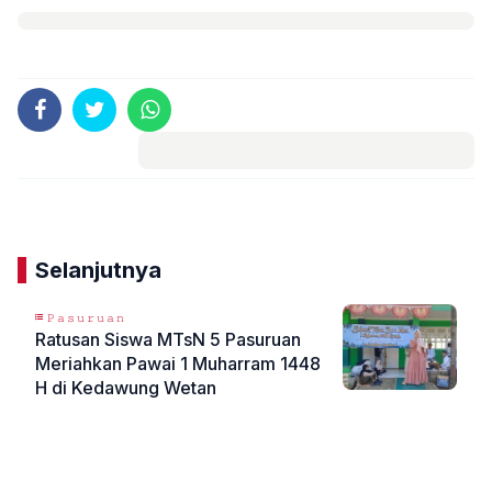
Komentar
Selanjutnya
𝙿𝚊𝚜𝚞𝚛𝚞𝚊𝚗
Ratusan Siswa MTsN 5 Pasuruan
Meriahkan Pawai 1 Muharram 1448
H di Kedawung Wetan
«
»