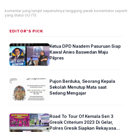
komentar yang tampil sepenuhnya tanggung jawab komentator seperti
yang diatur UU ITE
EDITOR'S PICK
Ketua DPD Nasdem Pasuruan Siap
Kawal Anies Baswedan Maju
Pilpres
Pujon Berduka, Seorang Kepala
Sekolah Menutup Mata saat
Sedang Mengajar
Road To Tour Of Kemala Seri 3
Gresik Criterium 2023 Di Gelar,
Polres Gresik Siapkan Rekayasa