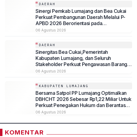
DAERAH
Sinergi Pemkab Lumajang dan Bea Cukai
Perkuat Pembangunan Daerah Melalui P-
APBD 2026 Berorientasi pada
Kesejahteraan Masyarakat
06 Agustus 2026
DAERAH
Sinergitas Bea Cukai,Pemerintah
Kabupaten Lumajang, dan Seluruh
Stakeholder Perkuat Pengawasan Barang
Kena Cukai Ilegal Melalui Pemanfaatan
06 Agustus 2026
DBHCHT Tahun Anggaran 2026
KABUPATEN LUMAJANG
Bersama Satpol PP Lumajang Optimalkan
DBHCHT 2026 Sebesar Rp1,22 Miliar Untuk
Perkuat Penegakan Hukum dan Berantas
Rokok Ilegal
06 Agustus 2026
KOMENTAR