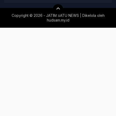
Copyright ©
2026 - JATIM SATU NEWS | Dikelola oleh
hudsam.my.id