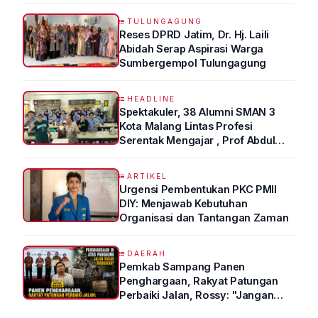
TULUNGAGUNG
Reses DPRD Jatim, Dr. Hj. Laili
Abidah Serap Aspirasi Warga
Sumbergempol Tulungagung
HEADLINE
Spektakuler, 38 Alumni SMAN 3
Kota Malang Lintas Profesi
Serentak Mengajar , Prof Abdul
Syukur Ungkap Tips Lolos Fakultas
Kedokteran
ARTIKEL
Urgensi Pembentukan PKC PMII
DIY: Menjawab Kebutuhan
Organisasi dan Tantangan Zaman
DAERAH
Pemkab Sampang Panen
Penghargaan, Rakyat Patungan
Perbaiki Jalan, Rossy: "Jangan
Sampai Prestasi Hanya Indah di