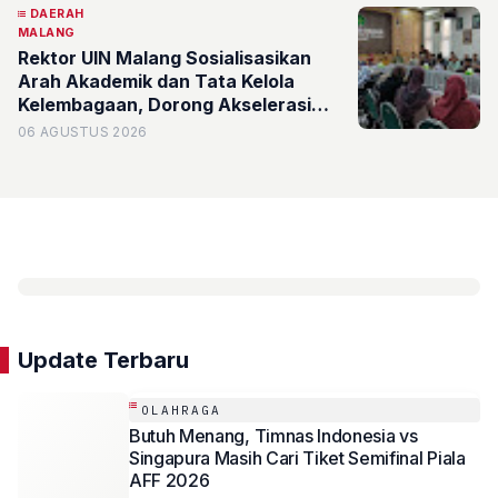
DAERAH
MALANG
Rektor UIN Malang Sosialisasikan
Arah Akademik dan Tata Kelola
Kelembagaan, Dorong Akselerasi
Kualitas Fakultas Syariah
06 AGUSTUS 2026
Update Terbaru
OLAHRAGA
Butuh Menang, Timnas Indonesia vs
Singapura Masih Cari Tiket Semifinal Piala
AFF 2026