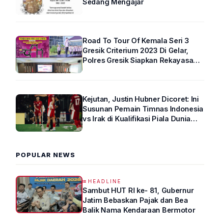
Sedang Mengajar
Road To Tour Of Kemala Seri 3
Gresik Criterium 2023 Di Gelar,
Polres Gresik Siapkan Rekayasa
Arus Lalin
Kejutan, Justin Hubner Dicoret: Ini
Susunan Pemain Timnas Indonesia
vs Irak di Kualifikasi Piala Dunia
2026 R4
POPULAR NEWS
HEADLINE
Sambut HUT RI ke- 81, Gubernur
Jatim Bebaskan Pajak dan Bea
Balik Nama Kendaraan Bermotor