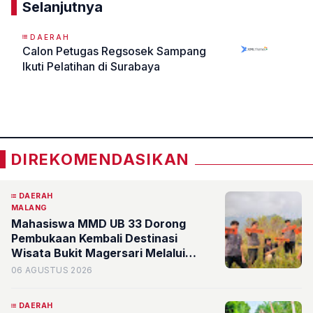
Selanjutnya
DAERAH
Calon Petugas Regsosek Sampang
Ikuti Pelatihan di Surabaya
«
»
DIREKOMENDASIKAN
DAERAH
MALANG
Mahasiswa MMD UB 33 Dorong
Pembukaan Kembali Destinasi
Wisata Bukit Magersari Melalui
Pemetaan Potensi
06 AGUSTUS 2026
DAERAH