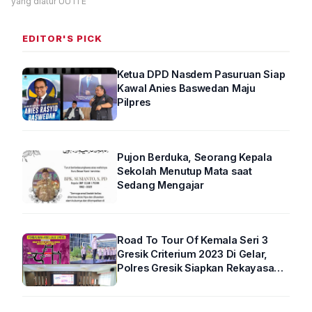
yang diatur UU ITE
EDITOR'S PICK
Ketua DPD Nasdem Pasuruan Siap
Kawal Anies Baswedan Maju
Pilpres
Pujon Berduka, Seorang Kepala
Sekolah Menutup Mata saat
Sedang Mengajar
Road To Tour Of Kemala Seri 3
Gresik Criterium 2023 Di Gelar,
Polres Gresik Siapkan Rekayasa
Arus Lalin