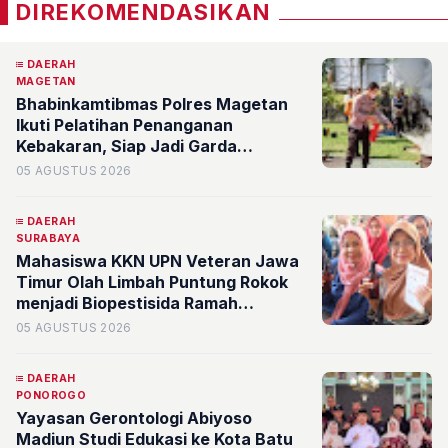
DIREKOMENDASIKAN
DAERAH
MAGETAN
Bhabinkamtibmas Polres Magetan
Ikuti Pelatihan Penanganan
Kebakaran, Siap Jadi Garda
Terdepan di Desa
05 AGUSTUS 2026
DAERAH
SURABAYA
Mahasiswa KKN UPN Veteran Jawa
Timur Olah Limbah Puntung Rokok
menjadi Biopestisida Ramah
Lingkungan di Rw 08 Kelurahan
05 AGUSTUS 2026
Banyu Urip
DAERAH
PONOROGO
Yayasan Gerontologi Abiyoso
Madiun Studi Edukasi ke Kota Batu