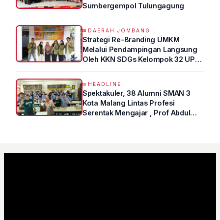
Sumbergempol Tulungagung
DAERAH JOMBANG
Strategi Re-Branding UMKM
Melalui Pendampingan Langsung
Oleh KKN SDGs Kelompok 32 UPN
“VETERAN” Jawa Timur
HEADLINE
Spektakuler, 38 Alumni SMAN 3
Kota Malang Lintas Profesi
Serentak Mengajar , Prof Abdul
Syukur Ungkap Tips Lolos Fakultas
Kedokteran