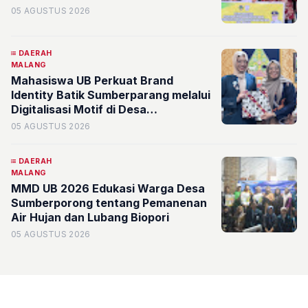
05 AGUSTUS 2026
DAERAH
MALANG
Mahasiswa UB Perkuat Brand
Identity Batik Sumberparang melalui
Digitalisasi Motif di Desa
Sumberporong
05 AGUSTUS 2026
DAERAH
MALANG
MMD UB 2026 Edukasi Warga Desa
Sumberporong tentang Pemanenan
Air Hujan dan Lubang Biopori
05 AGUSTUS 2026