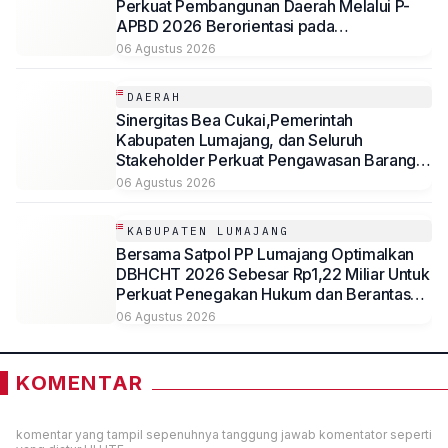
Perkuat Pembangunan Daerah Melalui P-
APBD 2026 Berorientasi pada
Kesejahteraan Masyarakat
06 Agustus 2026
DAERAH
Sinergitas Bea Cukai,Pemerintah
Kabupaten Lumajang, dan Seluruh
Stakeholder Perkuat Pengawasan Barang
Kena Cukai Ilegal Melalui Pemanfaatan
06 Agustus 2026
DBHCHT Tahun Anggaran 2026
KABUPATEN LUMAJANG
Bersama Satpol PP Lumajang Optimalkan
DBHCHT 2026 Sebesar Rp1,22 Miliar Untuk
Perkuat Penegakan Hukum dan Berantas
Rokok Ilegal
06 Agustus 2026
KOMENTAR
komentar yang tampil sepenuhnya tanggung jawab komentator seperti