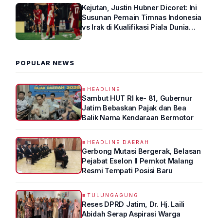
Kejutan, Justin Hubner Dicoret: Ini
Susunan Pemain Timnas Indonesia
vs Irak di Kualifikasi Piala Dunia
2026 R4
POPULAR NEWS
HEADLINE
Sambut HUT RI ke- 81, Gubernur
Jatim Bebaskan Pajak dan Bea
Balik Nama Kendaraan Bermotor
HEADLINE DAERAH
Gerbong Mutasi Bergerak, Belasan
Pejabat Eselon II Pemkot Malang
Resmi Tempati Posisi Baru
TULUNGAGUNG
Reses DPRD Jatim, Dr. Hj. Laili
Abidah Serap Aspirasi Warga