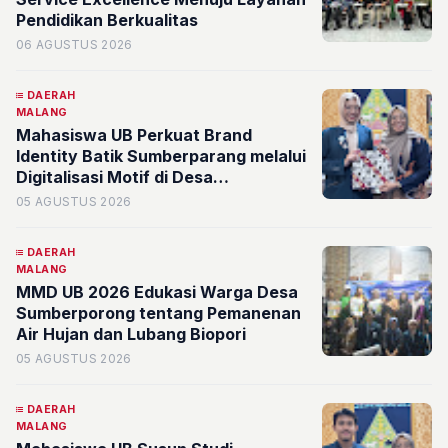
Pendidikan Berkualitas
06 AGUSTUS 2026
DAERAH
MALANG
Mahasiswa UB Perkuat Brand
Identity Batik Sumberparang melalui
Digitalisasi Motif di Desa
Sumberporong
05 AGUSTUS 2026
DAERAH
MALANG
MMD UB 2026 Edukasi Warga Desa
Sumberporong tentang Pemanenan
Air Hujan dan Lubang Biopori
05 AGUSTUS 2026
DAERAH
MALANG