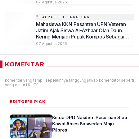
07 Agustus 2026
DAERAH TULUNGAGUNG
Mahasiswa KKN Pesantren UPN Veteran
Jatim Ajak Siswa Al-Azhaar Olah Daun
Kering Menjadi Pupuk Kompos Sebagai
Solusi Ramah Lingkungan
07 Agustus 2026
KOMENTAR
komentar yang tampil sepenuhnya tanggung jawab komentator seperti
yang diatur UU ITE
EDITOR'S PICK
Ketua DPD Nasdem Pasuruan Siap
Kawal Anies Baswedan Maju
Pilpres