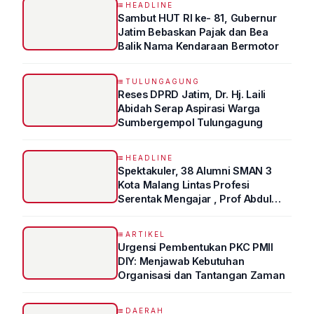
HEADLINE
Sambut HUT RI ke- 81, Gubernur
Jatim Bebaskan Pajak dan Bea
Balik Nama Kendaraan Bermotor
TULUNGAGUNG
Reses DPRD Jatim, Dr. Hj. Laili
Abidah Serap Aspirasi Warga
Sumbergempol Tulungagung
HEADLINE
Spektakuler, 38 Alumni SMAN 3
Kota Malang Lintas Profesi
Serentak Mengajar , Prof Abdul
Syukur Ungkap Tips Lolos Fakultas
Kedokteran
ARTIKEL
Urgensi Pembentukan PKC PMII
DIY: Menjawab Kebutuhan
Organisasi dan Tantangan Zaman
DAERAH