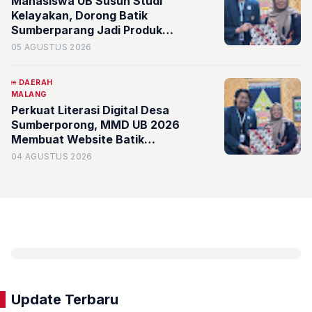
Mahasiswa UB Susun Studi
Kelayakan, Dorong Batik
Sumberparang Jadi Produk
Unggulan dan Identitas Desa
05 AGUSTUS 2026
Sumberporong
DAERAH
MALANG
Perkuat Literasi Digital Desa
Sumberporong, MMD UB 2026
Membuat Website Batik
Sumberparang
04 AGUSTUS 2026
Update Terbaru