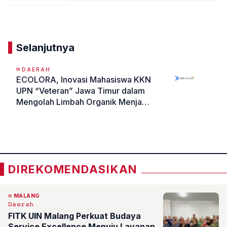
Komentar
Selanjutnya
DAERAH
ECOLORA, Inovasi Mahasiswa KKN
UPN “Veteran” Jawa Timur dalam
Mengolah Limbah Organik Menjadi
Eco Enzyme
«
»
DIREKOMENDASIKAN
MALANG
𝙳𝚊𝚎𝚛𝚊𝚑
FITK UIN Malang Perkuat Budaya
Service Excellence Menuju Layanan