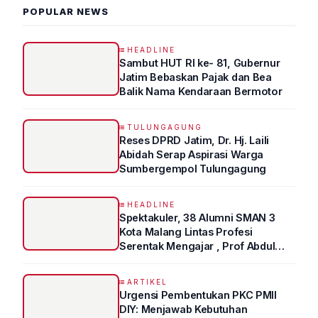
POPULAR NEWS
HEADLINE
Sambut HUT RI ke- 81, Gubernur
Jatim Bebaskan Pajak dan Bea
Balik Nama Kendaraan Bermotor
TULUNGAGUNG
Reses DPRD Jatim, Dr. Hj. Laili
Abidah Serap Aspirasi Warga
Sumbergempol Tulungagung
HEADLINE
Spektakuler, 38 Alumni SMAN 3
Kota Malang Lintas Profesi
Serentak Mengajar , Prof Abdul
Syukur Ungkap Tips Lolos Fakultas
Kedokteran
ARTIKEL
Urgensi Pembentukan PKC PMII
DIY: Menjawab Kebutuhan