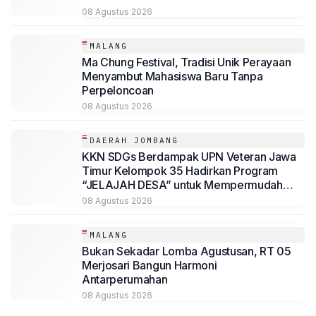
08 Agustus 2026
MALANG
Ma Chung Festival, Tradisi Unik Perayaan
Menyambut Mahasiswa Baru Tanpa
Perpeloncoan
08 Agustus 2026
DAERAH JOMBANG
KKN SDGs Berdampak UPN Veteran Jawa
Timur Kelompok 35 Hadirkan Program
“JELAJAH DESA” untuk Mempermudah
Akses Informasi Desa Sambirejo
08 Agustus 2026
MALANG
Bukan Sekadar Lomba Agustusan, RT 05
Merjosari Bangun Harmoni
Antarperumahan
08 Agustus 2026