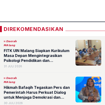
«
»
DIREKOMENDASIKAN
𝘿𝙖𝙚𝙧𝙖𝙝
𝙈𝘼𝙡𝙖𝙣𝙜
FITK UIN Malang Siapkan Kurikulum
Masa Depan Mengintegrasikan
Psikologi Pendidikan dan
Kecerdasan Buatan untuk Mencetak
31 JULI 2026
Pendidik Unggul
𝘿𝙖𝙚𝙧𝙖𝙝
𝙈𝘼𝙡𝙖𝙣𝙜
Hikmah Bafaqih Tegaskan Pers dan
Pemerintah Harus Perkuat Dialog
untuk Menjaga Demokrasi dan
Persatuan Bangsa
30 JULI 2026