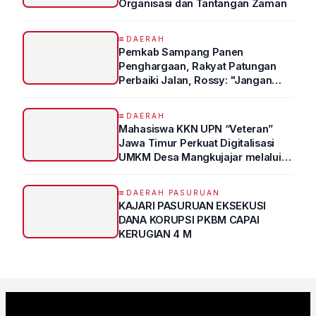
Organisasi dan Tantangan Zaman
DAERAH
Pemkab Sampang Panen
Penghargaan, Rakyat Patungan
Perbaiki Jalan, Rossy: "Jangan
Sampai Prestasi Hanya Indah di
Atas Kertas"
DAERAH
Mahasiswa KKN UPN “Veteran”
Jawa Timur Perkuat Digitalisasi
UMKM Desa Mangkujajar melalui
Program UMKM GO DIGITAL
DAERAH PASURUAN
KAJARI PASURUAN EKSEKUSI
DANA KORUPSI PKBM CAPAI
KERUGIAN 4 M