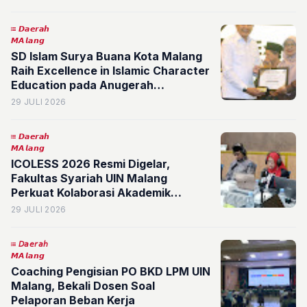
𝘿𝙖𝙚𝙧𝙖𝙝
𝙈𝘼𝙡𝙖𝙣𝙜
SD Islam Surya Buana Kota Malang
Raih Excellence in Islamic Character
Education pada Anugerah
Pendidikan 2026
29 JULI 2026
𝘿𝙖𝙚𝙧𝙖𝙝
𝙈𝘼𝙡𝙖𝙣𝙜
ICOLESS 2026 Resmi Digelar,
Fakultas Syariah UIN Malang
Perkuat Kolaborasi Akademik
Internasional
29 JULI 2026
𝘋𝘢𝘦𝘳𝘢𝘩
𝙈𝘼𝙡𝙖𝙣𝙜
Coaching Pengisian PO BKD LPM UIN
Malang, Bekali Dosen Soal
Pelaporan Beban Kerja