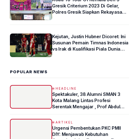
Gresik Criterium 2023 Di Gelar,
Polres Gresik Siapkan Rekayasa
Arus Lalin
Kejutan, Justin Hubner Dicoret: Ini
Susunan Pemain Timnas Indonesia
vs Irak di Kualifikasi Piala Dunia
2026 R4
POPULAR NEWS
HEADLINE
Spektakuler, 38 Alumni SMAN 3
Kota Malang Lintas Profesi
Serentak Mengajar , Prof Abdul
Syukur Ungkap Tips Lolos Fakultas
Kedokteran
ARTIKEL
Urgensi Pembentukan PKC PMII
DIY: Menjawab Kebutuhan