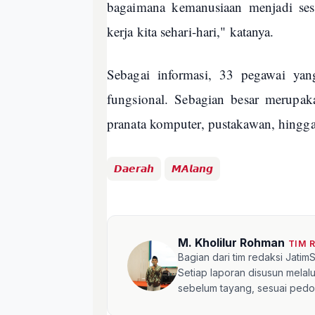
bagaimana kemanusiaan menjadi ses
kerja kita sehari-hari," katanya.
Sebagai informasi, 33 pegawai yang
fungsional. Sebagian besar merupaka
pranata komputer, pustakawan, hingga
𝘿𝙖𝙚𝙧𝙖𝙝
𝙈𝘼𝙡𝙖𝙣𝙜
M. Kholilur Rohman
TIM 
Bagian dari tim redaksi Jati
Setiap laporan disusun mela
sebelum tayang, sesuai pedom