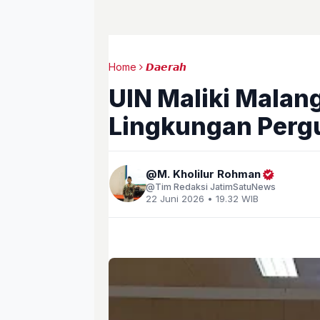
Home
𝘿𝙖𝙚𝙧𝙖𝙝
UIN Maliki Malang
Lingkungan Perg
M. Kholilur Rohman
Tim Redaksi JatimSatuNews
22 Juni 2026 • 19.32 WIB