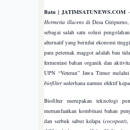
Batu | JATIMSATUNEWS.COM
–
Hermetia illucens
di Desa Giripurno,
sebagai salah satu solusi pengolah
alternatif yang bernilai ekonomi ting
para peternak maggot adalah bau tid
fermentasi bahan organik dan aktivit
UPN “Veteran” Jawa Timur melalui
biofilter
sederhana namun efektif kepa
Biofilter merupakan teknologi pe
memanfaatkan kombinasi bahan penyera
dan serbuk sabut kelapa (
cocopeat
),