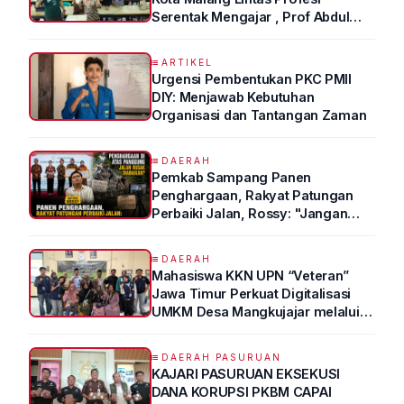
Serentak Mengajar , Prof Abdul
Syukur Ungkap Tips Lolos Fakultas
Kedokteran
ARTIKEL
Urgensi Pembentukan PKC PMII
DIY: Menjawab Kebutuhan
Organisasi dan Tantangan Zaman
DAERAH
Pemkab Sampang Panen
Penghargaan, Rakyat Patungan
Perbaiki Jalan, Rossy: "Jangan
Sampai Prestasi Hanya Indah di
Atas Kertas"
DAERAH
Mahasiswa KKN UPN “Veteran”
Jawa Timur Perkuat Digitalisasi
UMKM Desa Mangkujajar melalui
Program UMKM GO DIGITAL
DAERAH PASURUAN
KAJARI PASURUAN EKSEKUSI
DANA KORUPSI PKBM CAPAI