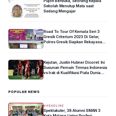
Pujon Berduka, Seorang Kepala
Sekolah Menutup Mata saat
Sedang Mengajar
Road To Tour Of Kemala Seri 3
Gresik Criterium 2023 Di Gelar,
Polres Gresik Siapkan Rekayasa
Arus Lalin
Kejutan, Justin Hubner Dicoret: Ini
Susunan Pemain Timnas Indonesia
vs Irak di Kualifikasi Piala Dunia
2026 R4
POPULAR NEWS
HEADLINE
Spektakuler, 38 Alumni SMAN 3
Kota Malang Lintas Profesi