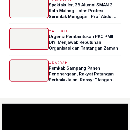
Spektakuler, 38 Alumni SMAN 3
Kota Malang Lintas Profesi
Serentak Mengajar , Prof Abdul
Syukur Ungkap Tips Lolos Fakultas
Kedokteran
ARTIKEL
Urgensi Pembentukan PKC PMII
DIY: Menjawab Kebutuhan
Organisasi dan Tantangan Zaman
DAERAH
Pemkab Sampang Panen
Penghargaan, Rakyat Patungan
Perbaiki Jalan, Rossy: "Jangan
Sampai Prestasi Hanya Indah di
Atas Kertas"