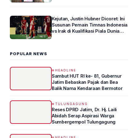
Arus Lalin
Kejutan, Justin Hubner Dicoret: Ini
Susunan Pemain Timnas Indonesia
vs Irak di Kualifikasi Piala Dunia
2026 R4
POPULAR NEWS
HEADLINE
Sambut HUT RI ke- 81, Gubernur
Jatim Bebaskan Pajak dan Bea
Balik Nama Kendaraan Bermotor
TULUNGAGUNG
Reses DPRD Jatim, Dr. Hj. Laili
Abidah Serap Aspirasi Warga
Sumbergempol Tulungagung
HEADLINE