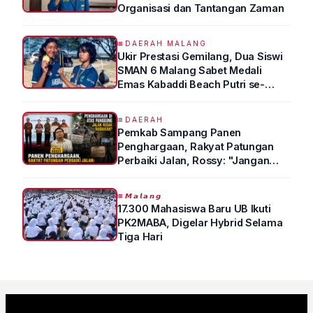
Organisasi dan Tantangan Zaman
DAERAH MALANG
Ukir Prestasi Gemilang, Dua Siswi
SMAN 6 Malang Sabet Medali
Emas Kabaddi Beach Putri se-
Jatim
DAERAH
Pemkab Sampang Panen
Penghargaan, Rakyat Patungan
Perbaiki Jalan, Rossy: "Jangan
Sampai Prestasi Hanya Indah di
Atas Kertas"
𝙈𝙖𝙡𝙖𝙣𝙜
17.300 Mahasiswa Baru UB Ikuti
PK2MABA, Digelar Hybrid Selama
Tiga Hari