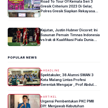
Road To Tour Of Kemala Seri 3
Gresik Criterium 2023 Di Gelar,
Polres Gresik Siapkan Rekayasa
Arus Lalin
Kejutan, Justin Hubner Dicoret: Ini
Susunan Pemain Timnas Indonesia
vs Irak di Kualifikasi Piala Dunia
2026 R4
POPULAR NEWS
HEADLINE
Spektakuler, 38 Alumni SMAN 3
Kota Malang Lintas Profesi
Serentak Mengajar , Prof Abdul
Syukur Ungkap Tips Lolos Fakultas
Kedokteran
ARTIKEL
Urgensi Pembentukan PKC PMII
DIY: Menjawab Kebutuhan