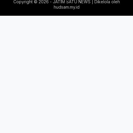
Copyright ©
2026 - JATIM SATU NEWS | Dikelola oleh
hudsam.my.id