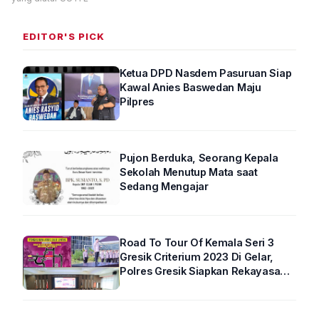
EDITOR'S PICK
Ketua DPD Nasdem Pasuruan Siap
Kawal Anies Baswedan Maju
Pilpres
Pujon Berduka, Seorang Kepala
Sekolah Menutup Mata saat
Sedang Mengajar
Road To Tour Of Kemala Seri 3
Gresik Criterium 2023 Di Gelar,
Polres Gresik Siapkan Rekayasa
Arus Lalin