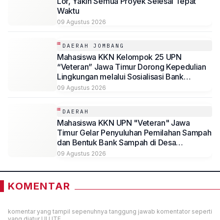
Lor, Yakin Semua Proyek Selesai Tepat
Waktu
09 Agustus 2026
DAERAH JOMBANG
Mahasiswa KKN Kelompok 25 UPN
“Veteran” Jawa Timur Dorong Kepedulian
Lingkungan melalui Sosialisasi Bank
Sampah dan Pengadaan Tempat Sampah
09 Agustus 2026
Terpilah di Desa Mundusewu
DAERAH
Mahasiswa KKN UPN "Veteran" Jawa
Timur Gelar Penyuluhan Pemilahan Sampah
dan Bentuk Bank Sampah di Desa
Penggaron
09 Agustus 2026
KOMENTAR
komentar yang tampil sepenuhnya tanggung jawab komentator seperti
yang diatur UU ITE