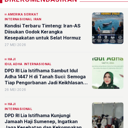
AMERIKA SERIKAT
INTERNASIONAL
IRAN
Kondisi Terbaru Timteng: Iran-AS
Diisukan Godok Kerangka
Kesepakatan untuk Selat Hormuz
27 MEI 2026
HAJI
IDUL ADHA
INTERNASIONAL
DPD RI Lia Istifhama Sambut Idul
Adha 1447 H di Tanah Suci: Semoga
Tiap Pengorbanan Jadi Keikhlasan
dan Dipenuhi Berkah
26 MEI 2026
HAJI
INTERNASIONAL
DPD RI Lia Istifhama Kunjungi
Jamaah Haji Sumenep, Ingatkan
Jaga Kesehatan dan Kekompakan di