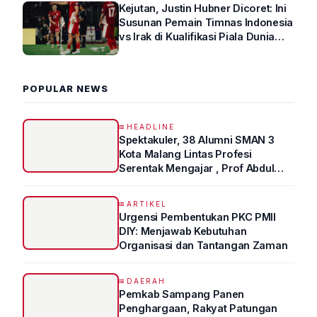
Kejutan, Justin Hubner Dicoret: Ini
Susunan Pemain Timnas Indonesia
vs Irak di Kualifikasi Piala Dunia
2026 R4
POPULAR NEWS
HEADLINE
Spektakuler, 38 Alumni SMAN 3
Kota Malang Lintas Profesi
Serentak Mengajar , Prof Abdul
Syukur Ungkap Tips Lolos Fakultas
Kedokteran
ARTIKEL
Urgensi Pembentukan PKC PMII
DIY: Menjawab Kebutuhan
Organisasi dan Tantangan Zaman
DAERAH
Pemkab Sampang Panen
Penghargaan, Rakyat Patungan