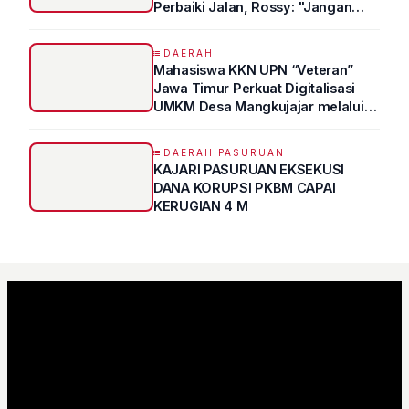
Perbaiki Jalan, Rossy: "Jangan
Sampai Prestasi Hanya Indah di
Atas Kertas"
DAERAH
Mahasiswa KKN UPN “Veteran”
Jawa Timur Perkuat Digitalisasi
UMKM Desa Mangkujajar melalui
Program UMKM GO DIGITAL
DAERAH PASURUAN
KAJARI PASURUAN EKSEKUSI
DANA KORUPSI PKBM CAPAI
KERUGIAN 4 M