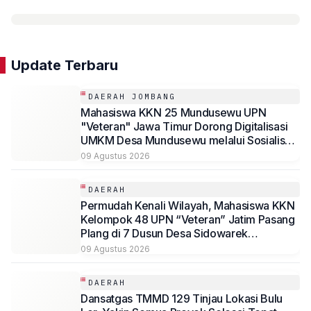
Update Terbaru
DAERAH JOMBANG
Mahasiswa KKN 25 Mundusewu UPN
"Veteran" Jawa Timur Dorong Digitalisasi
UMKM Desa Mundusewu melalui Sosialisasi
dan Pelatihan Pengembangan Produk serta
09 Agustus 2026
Branding UMKM
DAERAH
Permudah Kenali Wilayah, Mahasiswa KKN
Kelompok 48 UPN “Veteran” Jatim Pasang
Plang di 7 Dusun Desa Sidowarek
Kabupaten Jombang
09 Agustus 2026
DAERAH
Dansatgas TMMD 129 Tinjau Lokasi Bulu