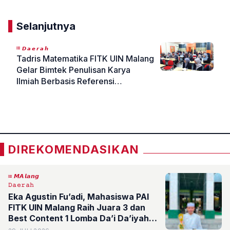
Selanjutnya
𝘿𝙖𝙚𝙧𝙖𝙝
Tadris Matematika FITK UIN Malang
Gelar Bimtek Penulisan Karya
Ilmiah Berbasis Referensi
Internasional
«
»
DIREKOMENDASIKAN
𝙈𝘼𝙡𝙖𝙣𝙜
𝙳𝚊𝚎𝚛𝚊𝚑
Eka Agustin Fu’adi, Mahasiswa PAI
FITK UIN Malang Raih Juara 3 dan
Best Content 1 Lomba Da’i Da’iyah
Tingkat Nasional di UIN Sunan Kudus