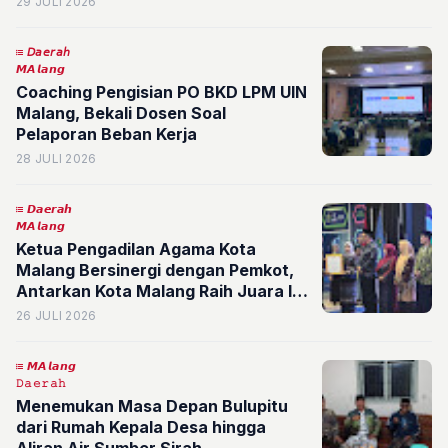
29 JULI 2026
𝘋𝘢𝘦𝘳𝘢𝘩
𝙈𝘼𝙡𝙖𝙣𝙜
Coaching Pengisian PO BKD LPM UIN
Malang, Bekali Dosen Soal
Pelaporan Beban Kerja
28 JULI 2026
𝘿𝙖𝙚𝙧𝙖𝙝
𝙈𝘼𝙡𝙖𝙣𝙜
Ketua Pengadilan Agama Kota
Malang Bersinergi dengan Pemkot,
Antarkan Kota Malang Raih Juara I
PPA Award Jatim 2026
26 JULI 2026
𝙈𝘼𝙡𝙖𝙣𝙜
𝙳𝚊𝚎𝚛𝚊𝚑
Menemukan Masa Depan Bulupitu
dari Rumah Kepala Desa hingga