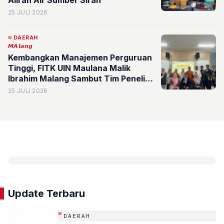
Aliran Air Sumber Sirah
25 JULI 2026
DAERAH
𝙈𝘼𝙡𝙖𝙣𝙜
Kembangkan Manajemen Perguruan
Tinggi, FITK UIN Maulana Malik
Ibrahim Malang Sambut Tim Peneliti
UIN Raden Intan Lampung
25 JULI 2026
Update Terbaru
DAERAH