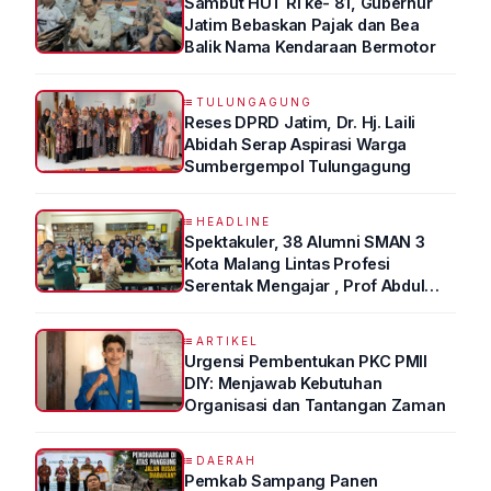
Sambut HUT RI ke- 81, Gubernur
Jatim Bebaskan Pajak dan Bea
Balik Nama Kendaraan Bermotor
TULUNGAGUNG
Reses DPRD Jatim, Dr. Hj. Laili
Abidah Serap Aspirasi Warga
Sumbergempol Tulungagung
HEADLINE
Spektakuler, 38 Alumni SMAN 3
Kota Malang Lintas Profesi
Serentak Mengajar , Prof Abdul
Syukur Ungkap Tips Lolos Fakultas
Kedokteran
ARTIKEL
Urgensi Pembentukan PKC PMII
DIY: Menjawab Kebutuhan
Organisasi dan Tantangan Zaman
DAERAH
Pemkab Sampang Panen