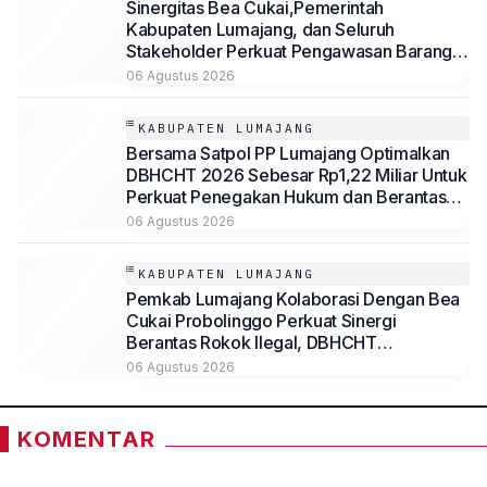
Sinergitas Bea Cukai,Pemerintah
Kabupaten Lumajang, dan Seluruh
Stakeholder Perkuat Pengawasan Barang
Kena Cukai Ilegal Melalui Pemanfaatan
06 Agustus 2026
DBHCHT Tahun Anggaran 2026
KABUPATEN LUMAJANG
Bersama Satpol PP Lumajang Optimalkan
DBHCHT 2026 Sebesar Rp1,22 Miliar Untuk
Perkuat Penegakan Hukum dan Berantas
Rokok Ilegal
06 Agustus 2026
KABUPATEN LUMAJANG
Pemkab Lumajang Kolaborasi Dengan Bea
Cukai Probolinggo Perkuat Sinergi
Berantas Rokok Ilegal, DBHCHT
Dimaksimalkan untuk Kesejahteraan
06 Agustus 2026
Masyarakat
KOMENTAR