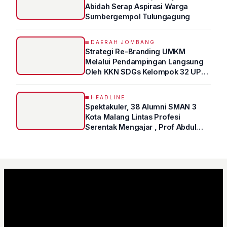
Abidah Serap Aspirasi Warga
Sumbergempol Tulungagung
DAERAH JOMBANG
Strategi Re-Branding UMKM
Melalui Pendampingan Langsung
Oleh KKN SDGs Kelompok 32 UPN
“VETERAN” Jawa Timur
HEADLINE
Spektakuler, 38 Alumni SMAN 3
Kota Malang Lintas Profesi
Serentak Mengajar , Prof Abdul
Syukur Ungkap Tips Lolos Fakultas
Kedokteran