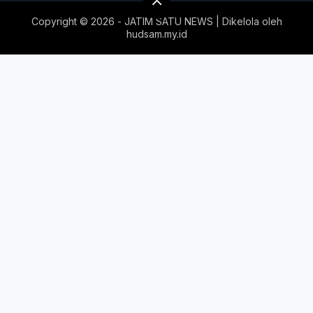
Copyright ©
2026 - JATIM SATU NEWS | Dikelola oleh
hudsam.my.id