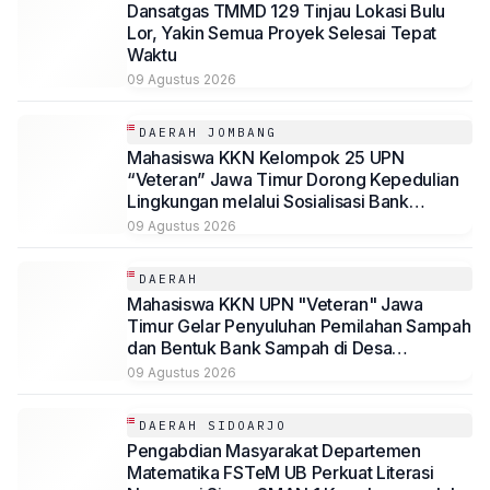
Dansatgas TMMD 129 Tinjau Lokasi Bulu
Lor, Yakin Semua Proyek Selesai Tepat
Waktu
09 Agustus 2026
DAERAH JOMBANG
Mahasiswa KKN Kelompok 25 UPN
“Veteran” Jawa Timur Dorong Kepedulian
Lingkungan melalui Sosialisasi Bank
Sampah dan Pengadaan Tempat Sampah
09 Agustus 2026
Terpilah di Desa Mundusewu
DAERAH
Mahasiswa KKN UPN "Veteran" Jawa
Timur Gelar Penyuluhan Pemilahan Sampah
dan Bentuk Bank Sampah di Desa
Penggaron
09 Agustus 2026
DAERAH SIDOARJO
Pengabdian Masyarakat Departemen
Matematika FSTeM UB Perkuat Literasi