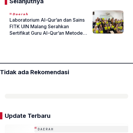
Selanjutnya
𝘿𝙖𝙚𝙧𝙖𝙝
Laboratorium Al-Qur’an dan Sains
FITK UIN Malang Serahkan
Sertifikat Guru Al-Qur’an Metode
Ummi dan Sosialisasikan Bengkel
«
»
Baca Al-Qur’an
Tidak ada Rekomendasi
Update Terbaru
DAERAH