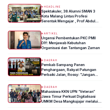
HEADLINE
Spektakuler, 38 Alumni SMAN 3
Kota Malang Lintas Profesi
Serentak Mengajar , Prof Abdul
Syukur Ungkap Tips Lolos Fakultas
Kedokteran
ARTIKEL
Urgensi Pembentukan PKC PMII
DIY: Menjawab Kebutuhan
Organisasi dan Tantangan Zaman
DAERAH
Pemkab Sampang Panen
Penghargaan, Rakyat Patungan
Perbaiki Jalan, Rossy: "Jangan
Sampai Prestasi Hanya Indah di
Atas Kertas"
DAERAH
Mahasiswa KKN UPN “Veteran”
Jawa Timur Perkuat Digitalisasi
UMKM Desa Mangkujajar melalui
Program UMKM GO DIGITAL