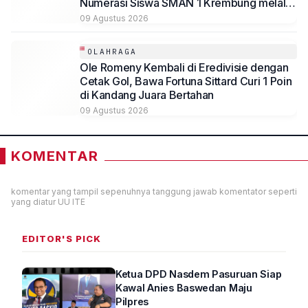
Numerasi Siswa SMAN 1 Krembung melalui
Integrasi Aljabar Berbasis Teknologi
09 Agustus 2026
OLAHRAGA
Ole Romeny Kembali di Eredivisie dengan
Cetak Gol, Bawa Fortuna Sittard Curi 1 Poin
di Kandang Juara Bertahan
09 Agustus 2026
KOMENTAR
komentar yang tampil sepenuhnya tanggung jawab komentator seperti
yang diatur UU ITE
EDITOR'S PICK
Ketua DPD Nasdem Pasuruan Siap
Kawal Anies Baswedan Maju
Pilpres