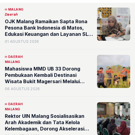
MALANG
𝘋𝘢𝘦𝘳𝘢𝘩
OJK Malang Ramaikan Sapta Rona
Pesona Bank Indonesia di Matos,
Edukasi Keuangan dan Layanan SLIK
Disambut Antusias Pengunjung
01 AGUSTUS 2026
DAERAH
MALANG
Mahasiswa MMD UB 33 Dorong
Pembukaan Kembali Destinasi
Wisata Bukit Magersari Melalui
Pemetaan Potensi
06 AGUSTUS 2026
DAERAH
MALANG
Rektor UIN Malang Sosialisasikan
Arah Akademik dan Tata Kelola
Kelembagaan, Dorong Akselerasi