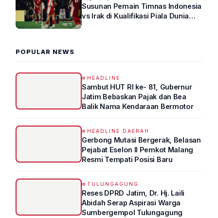
Susunan Pemain Timnas Indonesia
vs Irak di Kualifikasi Piala Dunia
2026 R4
POPULAR NEWS
HEADLINE
Sambut HUT RI ke- 81, Gubernur
Jatim Bebaskan Pajak dan Bea
Balik Nama Kendaraan Bermotor
HEADLINE DAERAH
Gerbong Mutasi Bergerak, Belasan
Pejabat Eselon II Pemkot Malang
Resmi Tempati Posisi Baru
TULUNGAGUNG
Reses DPRD Jatim, Dr. Hj. Laili
Abidah Serap Aspirasi Warga
Sumbergempol Tulungagung