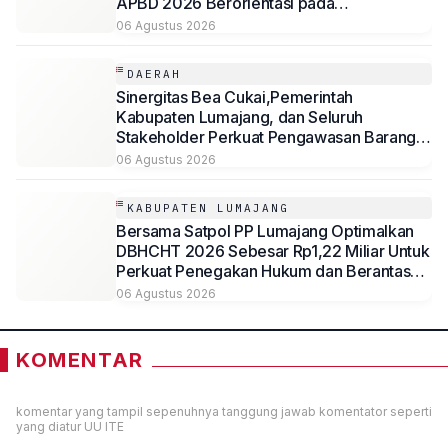
APBD 2026 Berorientasi pada
Kesejahteraan Masyarakat
06 Agustus 2026
DAERAH
Sinergitas Bea Cukai,Pemerintah
Kabupaten Lumajang, dan Seluruh
Stakeholder Perkuat Pengawasan Barang
Kena Cukai Ilegal Melalui Pemanfaatan
06 Agustus 2026
DBHCHT Tahun Anggaran 2026
KABUPATEN LUMAJANG
Bersama Satpol PP Lumajang Optimalkan
DBHCHT 2026 Sebesar Rp1,22 Miliar Untuk
Perkuat Penegakan Hukum dan Berantas
Rokok Ilegal
06 Agustus 2026
KOMENTAR
komentar yang tampil sepenuhnya tanggung jawab komentator seperti
yang diatur UU ITE