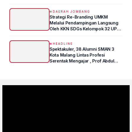
DAERAH JOMBANG
Strategi Re-Branding UMKM
Melalui Pendampingan Langsung
Oleh KKN SDGs Kelompok 32 UPN
“VETERAN” Jawa Timur
HEADLINE
Spektakuler, 38 Alumni SMAN 3
Kota Malang Lintas Profesi
Serentak Mengajar , Prof Abdul
Syukur Ungkap Tips Lolos Fakultas
Kedokteran