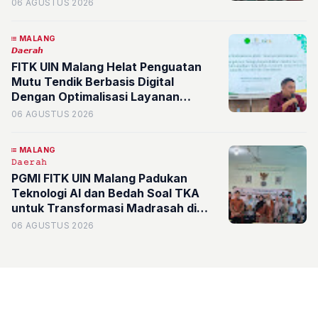
Kualitas Fakultas Syariah
06 AGUSTUS 2026
MALANG
𝘿𝙖𝙚𝙧𝙖𝙝
FITK UIN Malang Helat Penguatan
Mutu Tendik Berbasis Digital
Dengan Optimalisasi Layanan
Administrasi
06 AGUSTUS 2026
MALANG
𝙳𝚊𝚎𝚛𝚊𝚑
PGMI FITK UIN Malang Padukan
Teknologi AI dan Bedah Soal TKA
untuk Transformasi Madrasah di
Kota Batu
06 AGUSTUS 2026