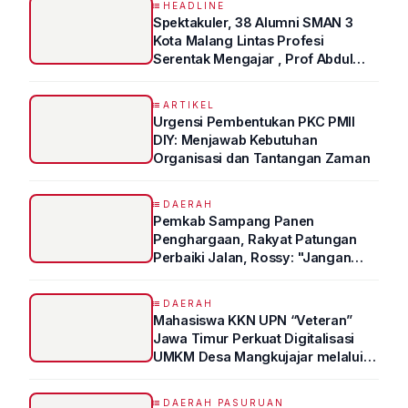
HEADLINE
Spektakuler, 38 Alumni SMAN 3
Kota Malang Lintas Profesi
Serentak Mengajar , Prof Abdul
Syukur Ungkap Tips Lolos Fakultas
Kedokteran
ARTIKEL
Urgensi Pembentukan PKC PMII
DIY: Menjawab Kebutuhan
Organisasi dan Tantangan Zaman
DAERAH
Pemkab Sampang Panen
Penghargaan, Rakyat Patungan
Perbaiki Jalan, Rossy: "Jangan
Sampai Prestasi Hanya Indah di
Atas Kertas"
DAERAH
Mahasiswa KKN UPN “Veteran”
Jawa Timur Perkuat Digitalisasi
UMKM Desa Mangkujajar melalui
Program UMKM GO DIGITAL
DAERAH PASURUAN