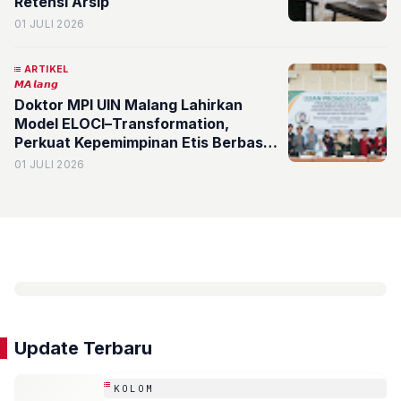
Retensi Arsip
01 JULI 2026
ARTIKEL
𝙈𝘼𝙡𝙖𝙣𝙜
Doktor MPI UIN Malang Lahirkan
Model ELOCI–Transformation,
Perkuat Kepemimpinan Etis Berbasis
Nilai Islam di Perguruan Tinggi
01 JULI 2026
Update Terbaru
KOLOM