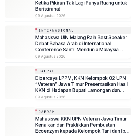
Ketika Pikiran Tak Lagi Punya Ruang untuk
Beristirahat
09 Agustus 2026
INTERNASIONAL
Mahasiswa UIN Malang Raih Best Speaker
Debat Bahasa Arab di International
Conference Santri Mendunia Malaysia
Batch 6
09 Agustus 2026
DAERAH
Dipercaya LPPM, KKN Kelompok 02 UPN
“Veteran” Jawa Timur Presentasikan Hasil
KKN di Hadapan Bupati Lamongan dan
Jajaran
09 Agustus 2026
DAERAH
Mahasiswa KKN UPN Veteran Jawa Timur
Kenalkan dan Praktikkan Pembuatan
Ecoenzym kepada Kelompok Tani dan Ibu