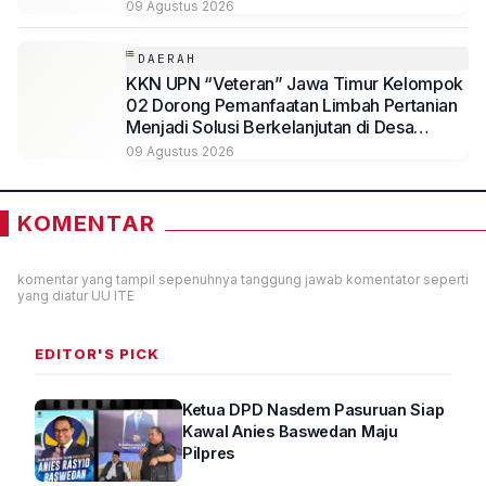
PKK di Jombang
09 Agustus 2026
DAERAH
KKN UPN “Veteran” Jawa Timur Kelompok
02 Dorong Pemanfaatan Limbah Pertanian
Menjadi Solusi Berkelanjutan di Desa
Kedungmegarih, Dihadiri Rektorat dan
09 Agustus 2026
Jajaran LPPM UPN Veteran Jawa Timur
KOMENTAR
komentar yang tampil sepenuhnya tanggung jawab komentator seperti
yang diatur UU ITE
EDITOR'S PICK
Ketua DPD Nasdem Pasuruan Siap
Kawal Anies Baswedan Maju
Pilpres