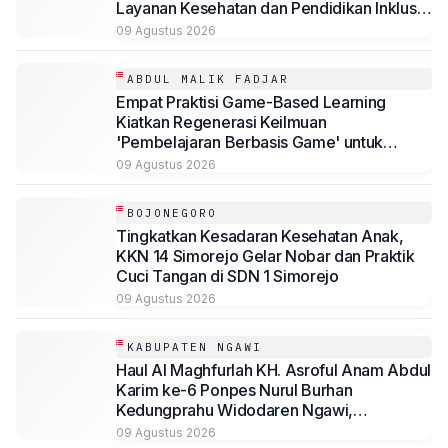
Layanan Kesehatan dan Pendidikan Inklusif
bagi Masyarakat
09 Agustus 2026
ABDUL MALIK FADJAR
Empat Praktisi Game-Based Learning
Kiatkan Regenerasi Keilmuan
'Pembelajaran Berbasis Game' untuk
Mahasiswa Psikologi Universitas
09 Agustus 2026
Muhammadiyah Malang
BOJONEGORO
Tingkatkan Kesadaran Kesehatan Anak,
KKN 14 Simorejo Gelar Nobar dan Praktik
Cuci Tangan di SDN 1 Simorejo
09 Agustus 2026
KABUPATEN NGAWI
Haul Al Maghfurlah KH. Asroful Anam Abdul
Karim ke-6 Ponpes Nurul Burhan
Kedungprahu Widodaren Ngawi,
Kesempatan Lelang Wakaf Masih Berlanjut
09 Agustus 2026