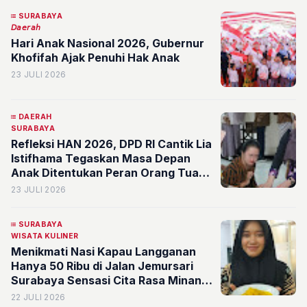
SURABAYA
𝘋𝘢𝘦𝘳𝘢𝘩
Hari Anak Nasional 2026, Gubernur
Khofifah Ajak Penuhi Hak Anak
23 JULI 2026
DAERAH
SURABAYA
Refleksi HAN 2026, DPD RI Cantik Lia
Istifhama Tegaskan Masa Depan
Anak Ditentukan Peran Orang Tua
dan Lingkungan yang Sehat
23 JULI 2026
SURABAYA
WISATA KULINER
Menikmati Nasi Kapau Langganan
Hanya 50 Ribu di Jalan Jemursari
Surabaya Sensasi Cita Rasa Minang
Asli, Telur Ikan Favorit Pelanggan
22 JULI 2026