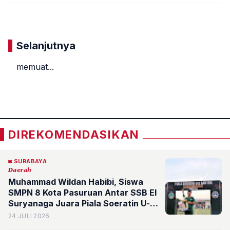
Komentar
Selanjutnya
memuat...
«
»
DIREKOMENDASIKAN
SURABAYA
𝘿𝙖𝙚𝙧𝙖𝙝
Muhammad Wildan Habibi, Siswa
SMPN 8 Kota Pasuruan Antar SSB El
Suryanaga Juara Piala Soeratin U-15
2026
24 JULI 2026