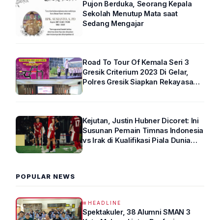
Pujon Berduka, Seorang Kepala
Sekolah Menutup Mata saat
Sedang Mengajar
Road To Tour Of Kemala Seri 3
Gresik Criterium 2023 Di Gelar,
Polres Gresik Siapkan Rekayasa
Arus Lalin
Kejutan, Justin Hubner Dicoret: Ini
Susunan Pemain Timnas Indonesia
vs Irak di Kualifikasi Piala Dunia
2026 R4
POPULAR NEWS
HEADLINE
Spektakuler, 38 Alumni SMAN 3