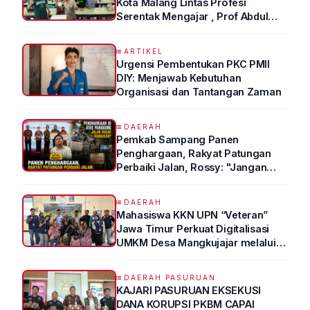
Kota Malang Lintas Profesi
Serentak Mengajar , Prof Abdul
Syukur Ungkap Tips Lolos Fakultas
Kedokteran
ARTIKEL
Urgensi Pembentukan PKC PMII
DIY: Menjawab Kebutuhan
Organisasi dan Tantangan Zaman
DAERAH
Pemkab Sampang Panen
Penghargaan, Rakyat Patungan
Perbaiki Jalan, Rossy: "Jangan
Sampai Prestasi Hanya Indah di
Atas Kertas"
DAERAH
Mahasiswa KKN UPN “Veteran”
Jawa Timur Perkuat Digitalisasi
UMKM Desa Mangkujajar melalui
Program UMKM GO DIGITAL
DAERAH PASURUAN
KAJARI PASURUAN EKSEKUSI
DANA KORUPSI PKBM CAPAI