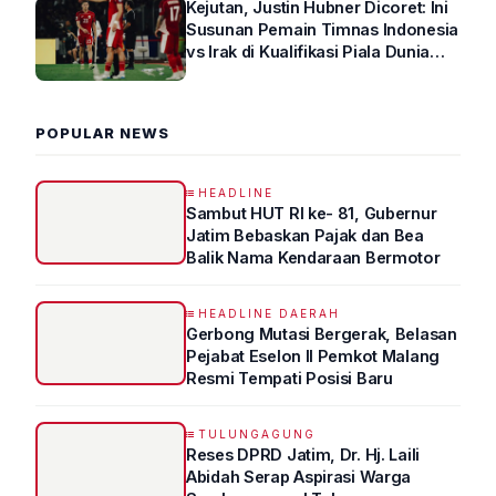
Kejutan, Justin Hubner Dicoret: Ini
Susunan Pemain Timnas Indonesia
vs Irak di Kualifikasi Piala Dunia
2026 R4
POPULAR NEWS
HEADLINE
Sambut HUT RI ke- 81, Gubernur
Jatim Bebaskan Pajak dan Bea
Balik Nama Kendaraan Bermotor
HEADLINE DAERAH
Gerbong Mutasi Bergerak, Belasan
Pejabat Eselon II Pemkot Malang
Resmi Tempati Posisi Baru
TULUNGAGUNG
Reses DPRD Jatim, Dr. Hj. Laili
Abidah Serap Aspirasi Warga