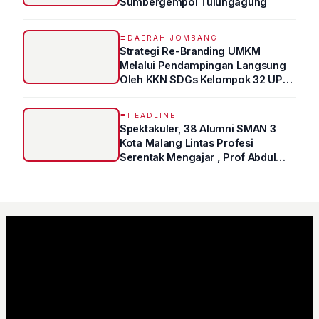
Sumbergempol Tulungagung
DAERAH JOMBANG
Strategi Re-Branding UMKM
Melalui Pendampingan Langsung
Oleh KKN SDGs Kelompok 32 UPN
“VETERAN” Jawa Timur
HEADLINE
Spektakuler, 38 Alumni SMAN 3
Kota Malang Lintas Profesi
Serentak Mengajar , Prof Abdul
Syukur Ungkap Tips Lolos Fakultas
Kedokteran