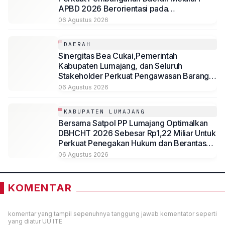
APBD 2026 Berorientasi pada
Kesejahteraan Masyarakat
06 Agustus 2026
DAERAH
Sinergitas Bea Cukai,Pemerintah
Kabupaten Lumajang, dan Seluruh
Stakeholder Perkuat Pengawasan Barang
Kena Cukai Ilegal Melalui Pemanfaatan
06 Agustus 2026
DBHCHT Tahun Anggaran 2026
KABUPATEN LUMAJANG
Bersama Satpol PP Lumajang Optimalkan
DBHCHT 2026 Sebesar Rp1,22 Miliar Untuk
Perkuat Penegakan Hukum dan Berantas
Rokok Ilegal
06 Agustus 2026
KOMENTAR
komentar yang tampil sepenuhnya tanggung jawab komentator seperti
yang diatur UU ITE