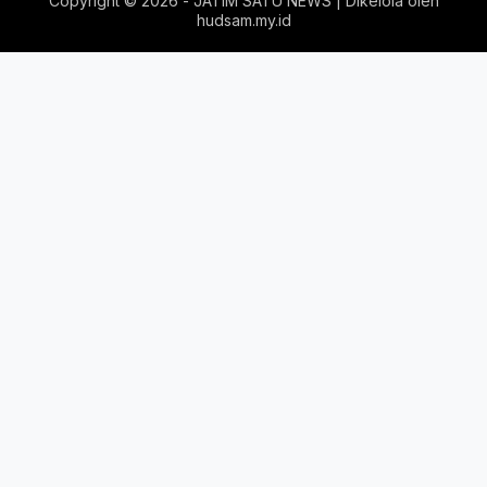
Copyright ©
2026 - JATIM SATU NEWS | Dikelola oleh
hudsam.my.id