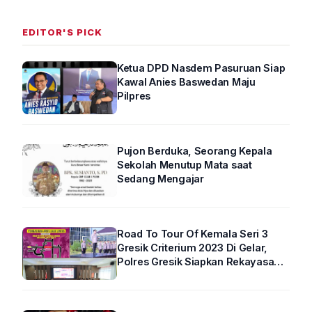
EDITOR'S PICK
Ketua DPD Nasdem Pasuruan Siap
Kawal Anies Baswedan Maju
Pilpres
Pujon Berduka, Seorang Kepala
Sekolah Menutup Mata saat
Sedang Mengajar
Road To Tour Of Kemala Seri 3
Gresik Criterium 2023 Di Gelar,
Polres Gresik Siapkan Rekayasa
Arus Lalin