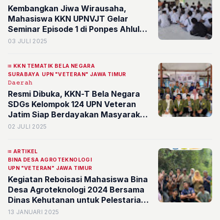
Kembangkan Jiwa Wirausaha,
Mahasiswa KKN UPNVJT Gelar
Seminar Episode 1 di Ponpes Ahlul
Irfan
03 JULI 2025
KKN TEMATIK BELA NEGARA
SURABAYA
UPN "VETERAN" JAWA TIMUR
𝙳𝚊𝚎𝚛𝚊𝚑
Resmi Dibuka, KKN-T Bela Negara
SDGs Kelompok 124 UPN Veteran
Jatim Siap Berdayakan Masyarakat
Kedurus
02 JULI 2025
ARTIKEL
BINA DESA AGROTEKNOLOGI
UPN "VETERAN" JAWA TIMUR
Kegiatan Reboisasi Mahasiswa Bina
Desa Agroteknologi 2024 Bersama
Dinas Kehutanan untuk Pelestarian
Ekologi Hutan
13 JANUARI 2025