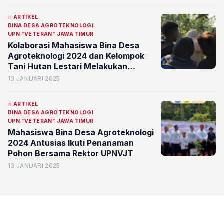
ARTIKEL
BINA DESA AGROTEKNOLOGI
UPN "VETERAN" JAWA TIMUR
Kolaborasi Mahasiswa Bina Desa
Agroteknologi 2024 dan Kelompok
Tani Hutan Lestari Melakukan
Kegiatan Polinasi Vanili untuk
13 JANUARI 2025
Tingkatkan Produktivitas
ARTIKEL
BINA DESA AGROTEKNOLOGI
UPN "VETERAN" JAWA TIMUR
Mahasiswa Bina Desa Agroteknologi
2024 Antusias Ikuti Penanaman
Pohon Bersama Rektor UPNVJT
13 JANUARI 2025