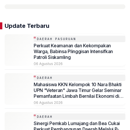
Update Terbaru
DAERAH PASURUAN
Perkuat Keamanan dan Kekompakan
Warga, Babinsa Plinggisan Intensifkan
Patroli Siskamling
06 Agustus 2026
DAERAH
Mahasiswa KKN Kelompok 10 Nara Bhakti
UPN "Veteran" Jawa Timur Gelar Seminar
Pemanfaatan Limbah Bernilai Ekonomi di
Desa Mojoduwur
06 Agustus 2026
DAERAH
Sinergi Pemkab Lumajang dan Bea Cukai
Perkuat Pembangunan Daerah Melalui P-