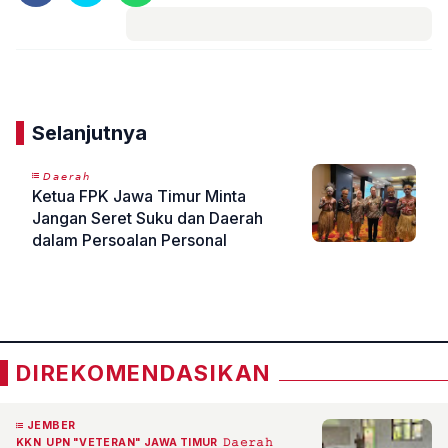
Komentar
Selanjutnya
𝘋𝘢𝘦𝘳𝘢𝘩
Ketua FPK Jawa Timur Minta
Jangan Seret Suku dan Daerah
dalam Persoalan Personal
«
»
DIREKOMENDASIKAN
JEMBER
KKN
UPN "VETERAN" JAWA TIMUR
𝙳𝚊𝚎𝚛𝚊𝚑