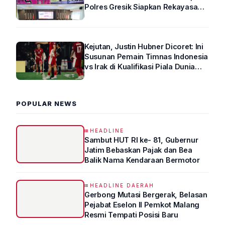
Polres Gresik Siapkan Rekayasa
Arus Lalin
Kejutan, Justin Hubner Dicoret: Ini
Susunan Pemain Timnas Indonesia
vs Irak di Kualifikasi Piala Dunia
2026 R4
POPULAR NEWS
HEADLINE
Sambut HUT RI ke- 81, Gubernur
Jatim Bebaskan Pajak dan Bea
Balik Nama Kendaraan Bermotor
HEADLINE DAERAH
Gerbong Mutasi Bergerak, Belasan
Pejabat Eselon II Pemkot Malang
Resmi Tempati Posisi Baru