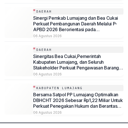
DAERAH
Sinergi Pemkab Lumajang dan Bea Cukai
Perkuat Pembangunan Daerah Melalui P-
APBD 2026 Berorientasi pada
Kesejahteraan Masyarakat
06 Agustus 2026
DAERAH
Sinergitas Bea Cukai,Pemerintah
Kabupaten Lumajang, dan Seluruh
Stakeholder Perkuat Pengawasan Barang
Kena Cukai Ilegal Melalui Pemanfaatan
06 Agustus 2026
DBHCHT Tahun Anggaran 2026
KABUPATEN LUMAJANG
Bersama Satpol PP Lumajang Optimalkan
DBHCHT 2026 Sebesar Rp1,22 Miliar Untuk
Perkuat Penegakan Hukum dan Berantas
Rokok Ilegal
06 Agustus 2026