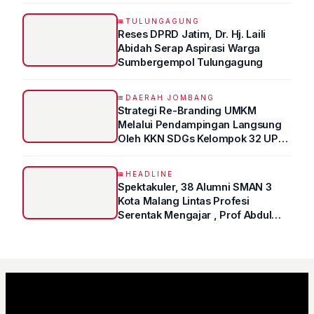
TULUNGAGUNG
Reses DPRD Jatim, Dr. Hj. Laili
Abidah Serap Aspirasi Warga
Sumbergempol Tulungagung
DAERAH JOMBANG
Strategi Re-Branding UMKM
Melalui Pendampingan Langsung
Oleh KKN SDGs Kelompok 32 UPN
“VETERAN” Jawa Timur
HEADLINE
Spektakuler, 38 Alumni SMAN 3
Kota Malang Lintas Profesi
Serentak Mengajar , Prof Abdul
Syukur Ungkap Tips Lolos Fakultas
Kedokteran