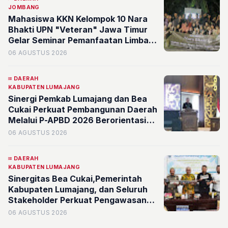
JOMBANG
Mahasiswa KKN Kelompok 10 Nara
Bhakti UPN "Veteran" Jawa Timur
Gelar Seminar Pemanfaatan Limbah
Bernilai Ekonomi di Desa Mojoduwur
06 AGUSTUS 2026
DAERAH
KABUPATEN LUMAJANG
Sinergi Pemkab Lumajang dan Bea
Cukai Perkuat Pembangunan Daerah
Melalui P-APBD 2026 Berorientasi
pada Kesejahteraan Masyarakat
06 AGUSTUS 2026
DAERAH
KABUPATEN LUMAJANG
Sinergitas Bea Cukai,Pemerintah
Kabupaten Lumajang, dan Seluruh
Stakeholder Perkuat Pengawasan
Barang Kena Cukai Ilegal Melalui
06 AGUSTUS 2026
Pemanfaatan DBHCHT Tahun