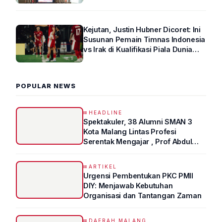
Arus Lalin
Kejutan, Justin Hubner Dicoret: Ini
Susunan Pemain Timnas Indonesia
vs Irak di Kualifikasi Piala Dunia
2026 R4
POPULAR NEWS
HEADLINE
Spektakuler, 38 Alumni SMAN 3
Kota Malang Lintas Profesi
Serentak Mengajar , Prof Abdul
Syukur Ungkap Tips Lolos Fakultas
Kedokteran
ARTIKEL
Urgensi Pembentukan PKC PMII
DIY: Menjawab Kebutuhan
Organisasi dan Tantangan Zaman
DAERAH MALANG