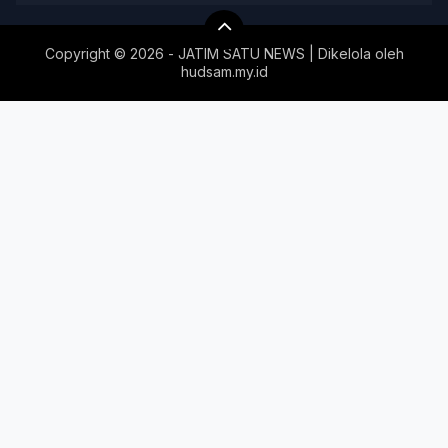
Copyright ©
2026 - JATIM SATU NEWS | Dikelola oleh
hudsam.my.id