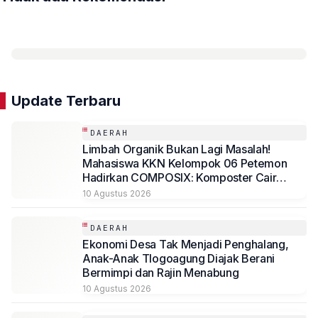
Update Terbaru
DAERAH
Limbah Organik Bukan Lagi Masalah!
Mahasiswa KKN Kelompok 06 Petemon
Hadirkan COMPOSIX: Komposter Cair
Berbasis Drum dengan Sistem Biofilter
10 Agustus 2026
Anti-Bau di RW 16, Kelurahan Petemon,
Surabaya
DAERAH
Ekonomi Desa Tak Menjadi Penghalang,
Anak-Anak Tlogoagung Diajak Berani
Bermimpi dan Rajin Menabung
10 Agustus 2026