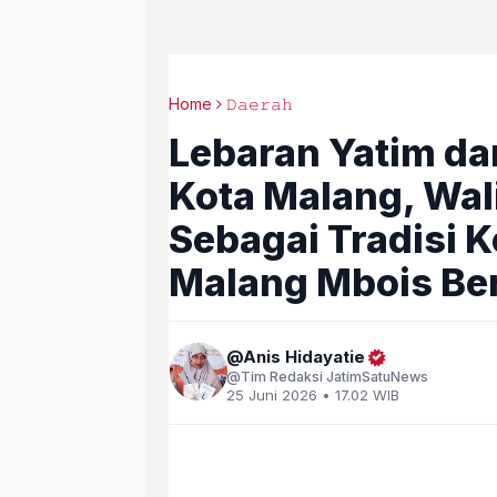
Home
𝙳𝚊𝚎𝚛𝚊𝚑
Lebaran Yatim dan
Kota Malang, Wali
Sebagai Tradisi 
Malang Mbois Be
Anis Hidayatie
Tim Redaksi JatimSatuNews
25 Juni 2026 • 17.02 WIB